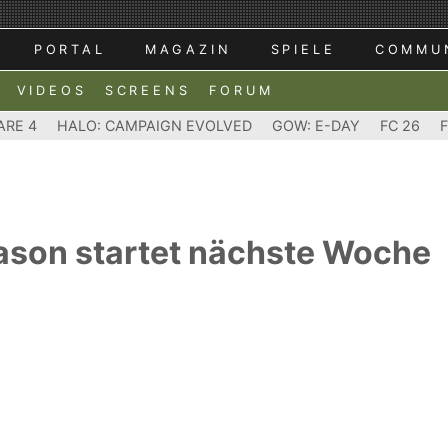
PORTAL
MAGAZIN
SPIELE
COMMU
VIDEOS
SCREENS
FORUM
ARE 4
HALO: CAMPAIGN EVOLVED
GOW: E-DAY
FC 26
eason startet nächste Woche