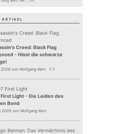
tung also fair
...
[+]
 ARTIKEL
ssin's Creed: Black Flag
nced - Hisst die schwarze
ge!
7.2026
von Wolfgang Kern
1
First Light - Die Leiden des
gen Bond
6.2026
von Wolfgang Kern