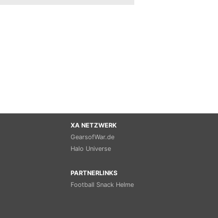
XA NETZWERK
GearsofWar.de
Halo Universe
PARTNERLINKS
Football Snack Helme