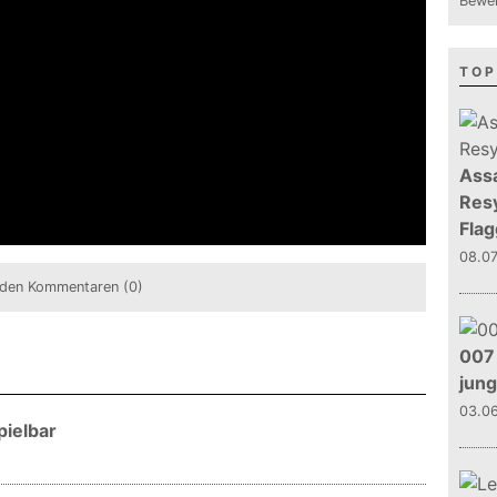
Bewer
TOP
Assa
Resy
Flag
08.0
den Kommentaren (0)
007 
jun
03.0
ielbar