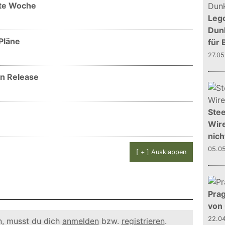
ste Woche
Leg
Dunk
Pläne
für 
27.0
en Release
Stee
Wire
nich
05.0
[ + ] Ausklappen
Prag
von
22.0
, musst du dich
anmelden
bzw.
registrieren
.