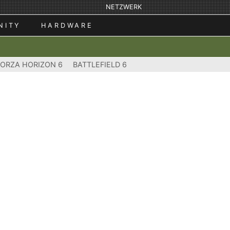
NETZWERK
NITY
HARDWARE
FORZA HORIZON 6
BATTLEFIELD 6