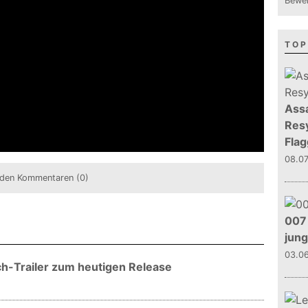
Bewer
TOP
Assa
Resy
Flag
08.0
den Kommentaren (0)
007 
jun
03.0
ch-Trailer zum heutigen Release