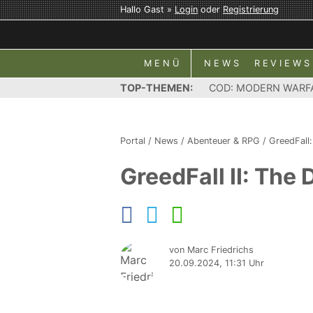
Hallo Gast »
Login
oder
Registrierung
MENÜ
NEWS
REVIEWS
TOP-THEMEN:
COD: MODERN WARF
Portal
/
News
/
Abenteuer & RPG
/
GreedFall
GreedFall II: The
von Marc Friedrichs
20.09.2024, 11:31 Uhr