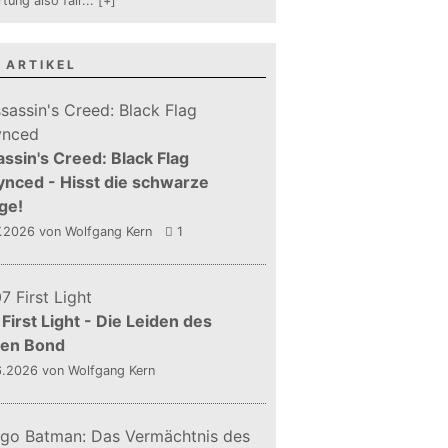
tung also fair
...
[+]
 ARTIKEL
ssin's Creed: Black Flag
nced - Hisst die schwarze
ge!
7.2026
von Wolfgang Kern
1
First Light - Die Leiden des
gen Bond
6.2026
von Wolfgang Kern