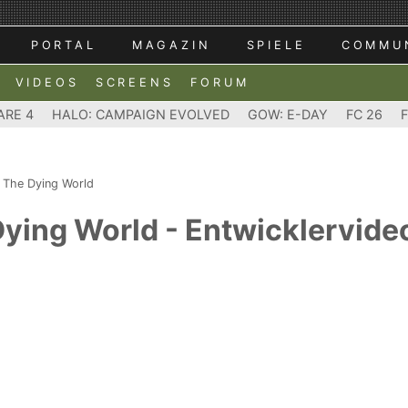
PORTAL
MAGAZIN
SPIELE
COMMU
VIDEOS
SCREENS
FORUM
ARE 4
HALO: CAMPAIGN EVOLVED
GOW: E-DAY
FC 26
: The Dying World
 Dying World - Entwicklervi