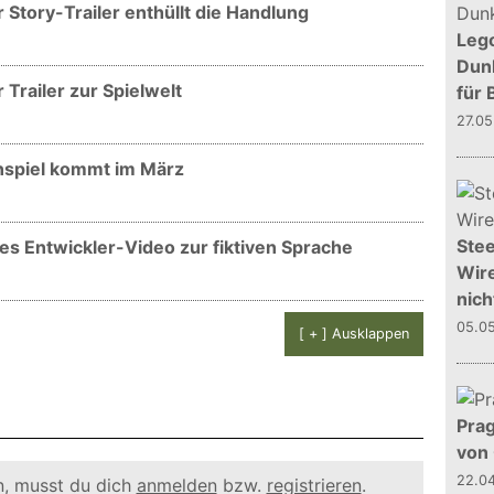
 Story-Trailer enthüllt die Handlung
Leg
Dunk
Trailer zur Spielwelt
für 
27.0
enspiel kommt im März
Stee
ues Entwickler-Video zur fiktiven Sprache
Wire
nich
05.0
[ + ] Ausklappen
Prag
von
22.0
, musst du dich
anmelden
bzw.
registrieren
.