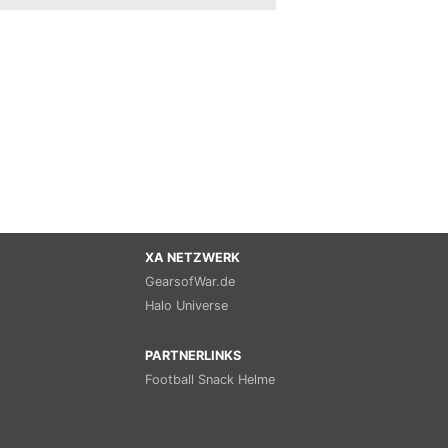
XA NETZWERK
GearsofWar.de
Halo Universe
PARTNERLINKS
Football Snack Helme