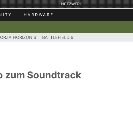
NETZWERK
NITY
HARDWARE
FORZA HORIZON 6
BATTLEFIELD 6
deo zum Soundtrack