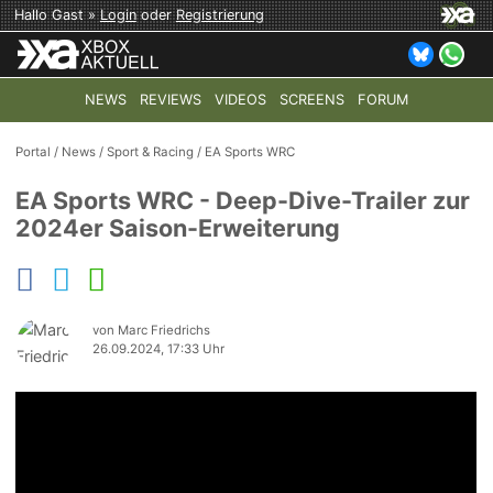
Hallo Gast »
Login
oder
Registrierung
NEWS
REVIEWS
VIDEOS
SCREENS
FORUM
TOP-THEMEN:
COD: MODERN WARFARE 4
HALO: CAMPAI
Portal
/
News
/
Sport & Racing
/
EA Sports WRC
EA Sports WRC - Deep-Dive-Trailer zur
2024er Saison-Erweiterung
von Marc Friedrichs
26.09.2024, 17:33 Uhr