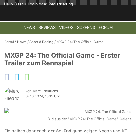
Hallo Gast »
Login
oder
Registrierung
NEWS
REVIEWS
VIDEOS
SCREENS
FORUM
TOP-THEMEN:
COD: MODERN WARFARE 4
HALO: CAMPAI
Portal
/
News
/
Sport & Racing
/
MXGP 24: The Official Game
MXGP 24: The Official Game - Erster
Trailer zum Rennspiel
von Marc Friedrichs
07.10.2024, 15:15 Uhr
Bild aus der "MXGP 24: The Official Game"-Galerie
Ein halbes Jahr nach der Ankündigung zeigen Nacon und KT