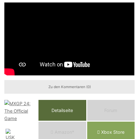
Zu den Kommentaren (0)
Detailseite
Forum
Am
a
z
o
n*
Xbox
Store