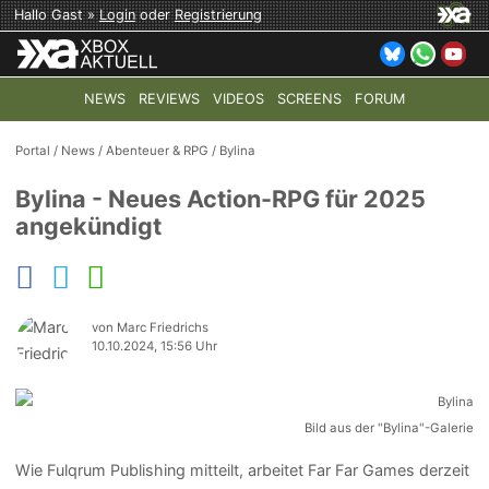
Hallo Gast »
Login
oder
Registrierung
NEWS
REVIEWS
VIDEOS
SCREENS
FORUM
TOP-THEMEN:
COD: MODERN WARFARE 4
HALO: CAMPAI
Portal
/
News
/
Abenteuer & RPG
/
Bylina
Bylina - Neues Action-RPG für 2025
angekündigt
von Marc Friedrichs
10.10.2024, 15:56 Uhr
Bild aus der "Bylina"-Galerie
Wie Fulqrum Publishing mitteilt, arbeitet Far Far Games derzeit