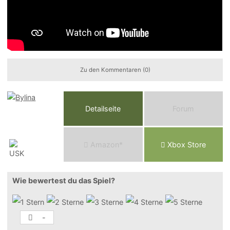
Zu den Kommentaren (0)
Detailseite
Forum
Am
a
z
o
n*
Xbox
Store
Wie bewertest du das Spiel?
-