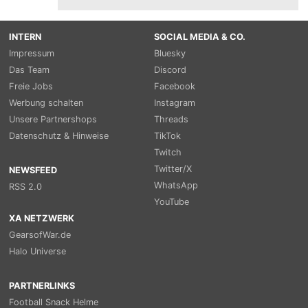
INTERN
SOCIAL MEDIA & CO.
Impressum
Bluesky
Das Team
Discord
Freie Jobs
Facebook
Werbung schalten
Instagram
Unsere Partnershops
Threads
Datenschutz & Hinweise
TikTok
Twitch
Twitter/X
NEWSFEED
WhatsApp
RSS 2.0
YouTube
XA NETZWERK
GearsofWar.de
Halo Universe
PARTNERLINKS
Football Snack Helme