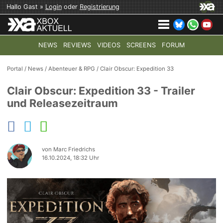
Hallo Gast »
Login
oder
Registrierung
NEWS
REVIEWS
VIDEOS
SCREENS
FORUM
TOP-THEMEN:
COD: MODERN WARFARE 4
HALO: CAMPAI
Portal
/
News
/
Abenteuer & RPG
/
Clair Obscur: Expedition 33
Clair Obscur: Expedition 33 - Trailer
und Releasezeitraum
von Marc Friedrichs
16.10.2024, 18:32 Uhr