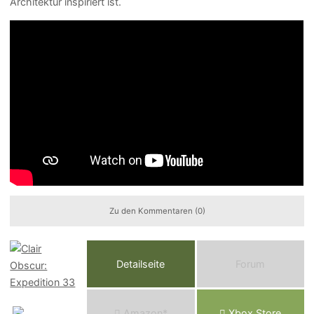
Architektur inspiriert ist.
Zu den Kommentaren (0)
Detailseite
Forum
Am
a
z
o
n*
Xbox
Store