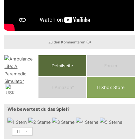
Zu den Kommentaren (0)
Detailseite
Forum
Am
a
z
o
n*
Xbox
Store
Wie bewertest du das Spiel?
-