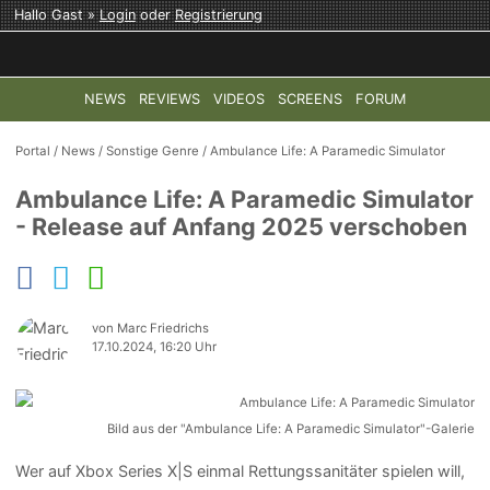
Hallo Gast »
Login
oder
Registrierung
NEWS
REVIEWS
VIDEOS
SCREENS
FORUM
TOP-THEMEN:
COD: MODERN WARFARE 4
HALO: CAMPAI
Portal
/
News
/
Sonstige Genre
/
Ambulance Life: A Paramedic Simulator
Ambulance Life: A Paramedic Simulator
- Release auf Anfang 2025 verschoben
von Marc Friedrichs
17.10.2024, 16:20 Uhr
Bild aus der "Ambulance Life: A Paramedic Simulator"-Galerie
Wer auf Xbox Series X|S einmal Rettungssanitäter spielen will,