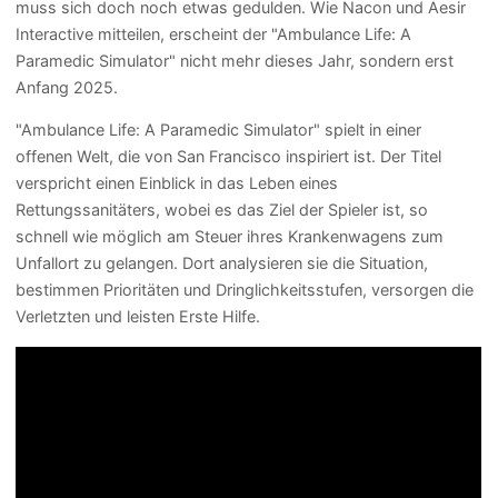
muss sich doch noch etwas gedulden. Wie Nacon und Aesir
Interactive mitteilen, erscheint der "Ambulance Life: A
Paramedic Simulator" nicht mehr dieses Jahr, sondern erst
Anfang 2025.
"Ambulance Life: A Paramedic Simulator" spielt in einer
offenen Welt, die von San Francisco inspiriert ist. Der Titel
verspricht einen Einblick in das Leben eines
Rettungssanitäters, wobei es das Ziel der Spieler ist, so
schnell wie möglich am Steuer ihres Krankenwagens zum
Unfallort zu gelangen. Dort analysieren sie die Situation,
bestimmen Prioritäten und Dringlichkeitsstufen, versorgen die
Verletzten und leisten Erste Hilfe.