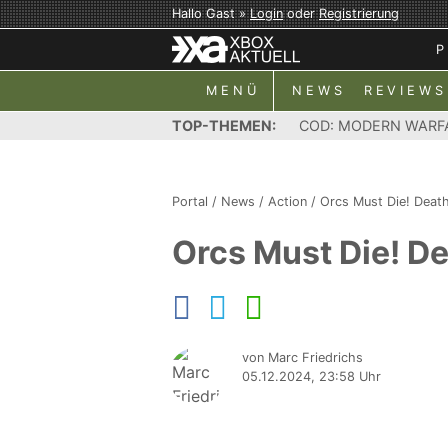
Hallo Gast »
Login
oder
Registrierung
P
MENÜ
NEWS
REVIEWS
TOP-THEMEN:
COD: MODERN WARF
Portal
/
News
/
Action
/
Orcs Must Die! Deat
Orcs Must Die! De
von Marc Friedrichs
05.12.2024, 23:58 Uhr