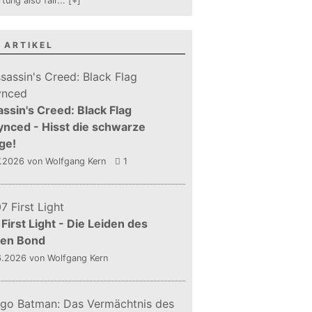
tung also fair
...
[+]
 ARTIKEL
ssin's Creed: Black Flag
nced - Hisst die schwarze
ge!
7.2026
von Wolfgang Kern
1
First Light - Die Leiden des
gen Bond
6.2026
von Wolfgang Kern