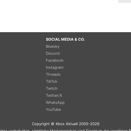
SOCIAL MEDIA & CO.
Bluesky
Discord
Facebook
Instagram
Threads
TikTok
Twitch
Twitter/X
WhatsApp
YouTube
Copyright © Xbox Aktuell 2005-2026
chte vorbehalten, sämtliche Markenzeichen sind Eigentum der jeweiligen B