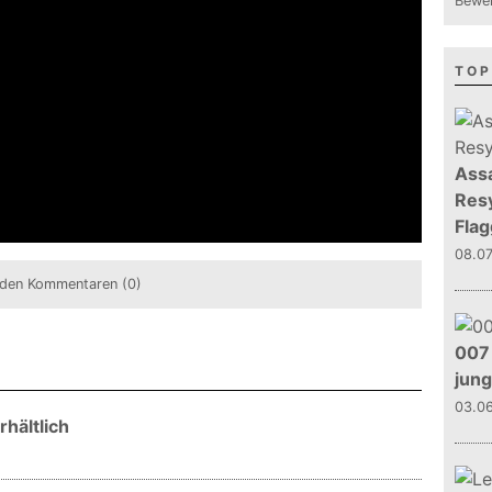
Bewer
TOP
Assa
Resy
Flag
08.0
den Kommentaren (0)
007 
jun
03.0
rhältlich