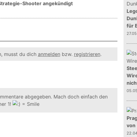
Strategie-Shooter angekündigt
Leg
Dunk
für 
27.0
, musst du dich
anmelden
bzw.
registrieren
.
Stee
Wire
nich
05.0
ommentare abgegeben. Mach doch einfach den
er 1!
Prag
von
22.0