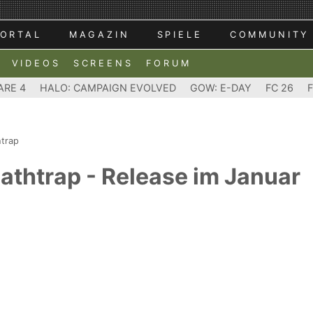
ORTAL
MAGAZIN
SPIELE
COMMUNITY
VIDEOS
SCREENS
FORUM
ARE 4
HALO: CAMPAIGN EVOLVED
GOW: E-DAY
FC 26
htrap
athtrap - Release im Januar