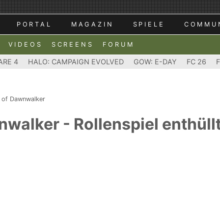
PORTAL
MAGAZIN
SPIELE
COMMU
VIDEOS
SCREENS
FORUM
ARE 4
HALO: CAMPAIGN EVOLVED
GOW: E-DAY
FC 26
 of Dawnwalker
walker - Rollenspiel enthüll