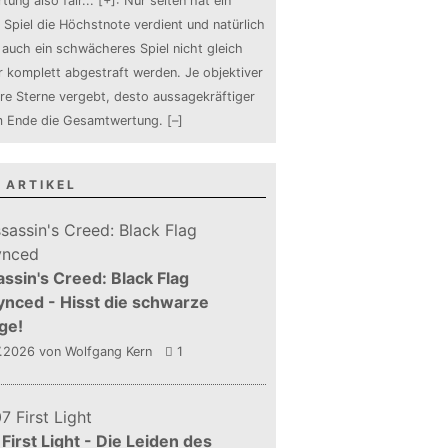
tung also fair
...
[+]
: Nur selten hat ein
 Spiel die Höchstnote verdient und natürlich
auch ein schwächeres Spiel nicht gleich
 komplett abgestraft werden. Je objektiver
ure Sterne vergebt, desto aussagekräftiger
m Ende die Gesamtwertung.
[–]
 ARTIKEL
ssin's Creed: Black Flag
nced - Hisst die schwarze
ge!
7.2026
von Wolfgang Kern
1
First Light - Die Leiden des