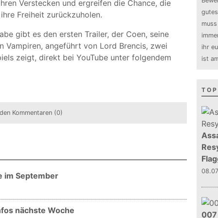
Bewer
hren Verstecken und ergreifen die Chance, die
gutes
hre Freiheit zurückzuholen.
muss 
abe gibt es den ersten Trailer, der Coen, seine
immer
 Vampiren, angeführt von Lord Brencis, zwei
ihr e
els zeigt, direkt bei YouTube unter folgendem
ist a
TOP
den Kommentaren (0)
Assa
Resy
Flag
08.0
e im September
nfos nächste Woche
007 