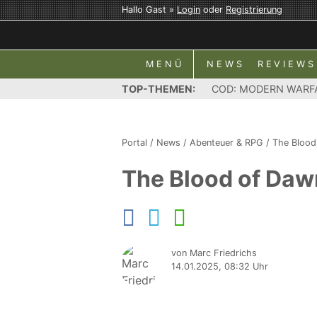
Hallo Gast »
Login
oder
Registrierung
MENÜ
NEWS
REVIEWS
TOP-THEMEN:
COD: MODERN WARF
Portal
/
News
/
Abenteuer & RPG
/
The Blood
The Blood of Dawn
von Marc Friedrichs
14.01.2025, 08:32 Uhr