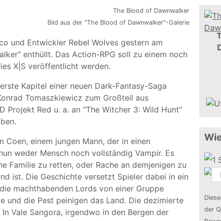
Bild aus der "The Blood of Dawnwalker"-Galerie
T
o und Entwickler Rebel Wolves gestern am
ker" enthüllt. Das Action-RPG soll zu einem noch
ies X|S veröffentlicht werden.
erste Kapitel einer neuen Dark-Fantasy-Saga
Konrad Tomaszkiewicz zum Großteil aus
D Projekt Red u. a. an "The Witcher 3: Wild Hunt"
aben.
Wie
von Coen, einem jungen Mann, der in einen
 nun weder Mensch noch vollständig Vampir. Es
e Familie zu retten, oder Rache an demjenigen zu
 ist. Die Geschichte versetzt Spieler dabei in ein
em die machthabenden Lords von einer Gruppe
Diese
e und die Pest peinigen das Land. Die dezimierte
der Q
In Vale Sangora, irgendwo in den Bergen der