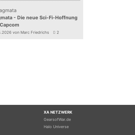
mata - Die neue Sci-Fi-Hoffnung
 Capcom
4.2026
von Marc Friedrichs
2
XA NETZWERK
GearsofWar.de
Halo Universe