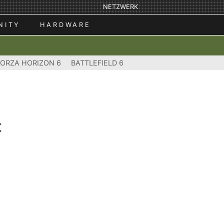
NETZWERK
NITY
HARDWARE
FORZA HORIZON 6
BATTLEFIELD 6
t