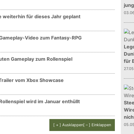
jun
03.0
 weiterhin für dieses Jahr geplant
 Gameplay-Video zum Fantasy-RPG
Leg
Dunk
uten Gameplay zum Rollenspiel
für 
27.0
Trailer vom Xbox Showcase
llenspiel wird im Januar enthüllt
Stee
Wire
nich
05.0
[ + ] Ausklappen
[ – ] Einklappen