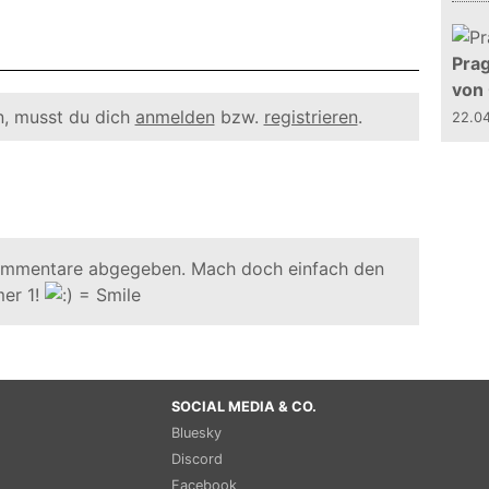
Prag
von
, musst du dich
anmelden
bzw.
registrieren
.
22.0
ommentare abgegeben. Mach doch einfach den
er 1!
SOCIAL MEDIA & CO.
Bluesky
Discord
Facebook