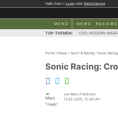
Hallo Gast »
Login
oder
Registrierung
MENÜ
NEWS
REVIEWS
TOP-THEMEN:
COD: MODERN WARF
Portal
/
News
/
Sport & Racing
/
Sonic Racin
Sonic Racing: Cros
von Marc Friedrichs
13.02.2025, 12:28 Uhr