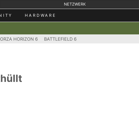
NETZWERK
NITY
HARDWARE
FORZA HORIZON 6
BATTLEFIELD 6
hüllt