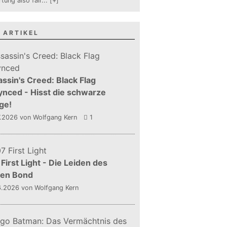
tung also fair
...
[+]
 ARTIKEL
ssin's Creed: Black Flag
nced - Hisst die schwarze
ge!
7.2026
von Wolfgang Kern
1
First Light - Die Leiden des
gen Bond
6.2026
von Wolfgang Kern