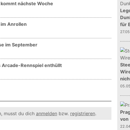
o kommt nächste Woche
Leg
Dunk
im Anrollen
für 
27.0
ase im September
Stee
 Arcade-Rennspiel enthüllt
Wire
nich
05.0
Prag
, musst du dich
anmelden
bzw.
registrieren
.
von
22.0