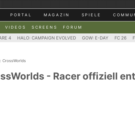
PORTAL
MAGAZIN
SPIELE
COMMU
VIDEOS
SCREENS
FORUM
ARE 4
HALO: CAMPAIGN EVOLVED
GOW: E-DAY
FC 26
g: CrossWorlds
sWorlds - Racer offiziell ent