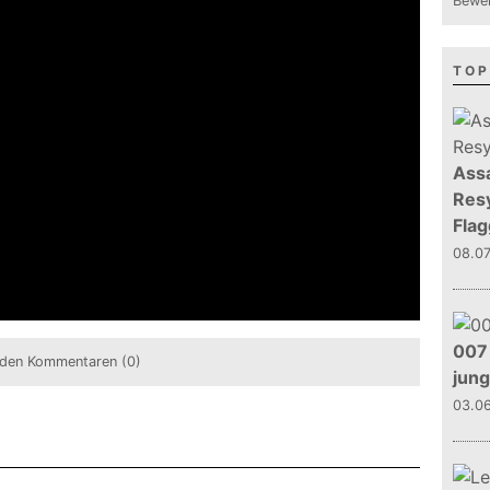
Bewer
TOP
Assa
Resy
Flag
08.0
007 
den Kommentaren (0)
jun
03.0