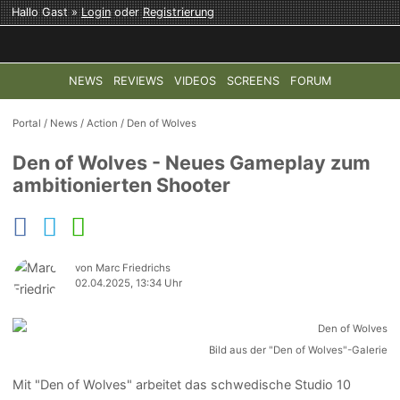
Hallo Gast »
Login
oder
Registrierung
NEWS
REVIEWS
VIDEOS
SCREENS
FORUM
TOP-THEMEN:
COD: MODERN WARFARE 4
HALO: CAMPAI
Portal
/
News
/
Action
/
Den of Wolves
Den of Wolves - Neues Gameplay zum
ambitionierten Shooter
von Marc Friedrichs
02.04.2025, 13:34 Uhr
Bild aus der "Den of Wolves"-Galerie
Mit "Den of Wolves" arbeitet das schwedische Studio 10