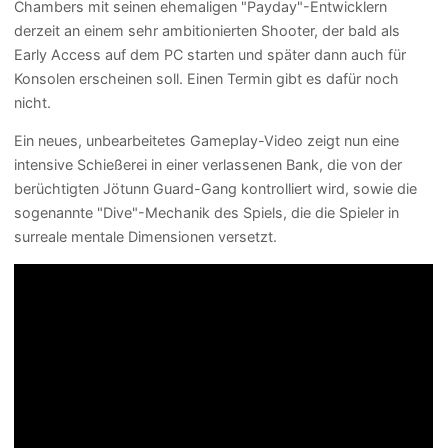
Chambers mit seinen ehemaligen "Payday"-Entwicklern
derzeit an einem sehr ambitionierten Shooter, der bald als
Early Access auf dem PC starten und später dann auch für
Konsolen erscheinen soll. Einen Termin gibt es dafür noch
nicht.
Ein neues, unbearbeitetes Gameplay-Video zeigt nun eine
intensive Schießerei in einer verlassenen Bank, die von der
berüchtigten Jötunn Guard-Gang kontrolliert wird, sowie die
sogenannte "Dive"-Mechanik des Spiels, die die Spieler in
surreale mentale Dimensionen versetzt.