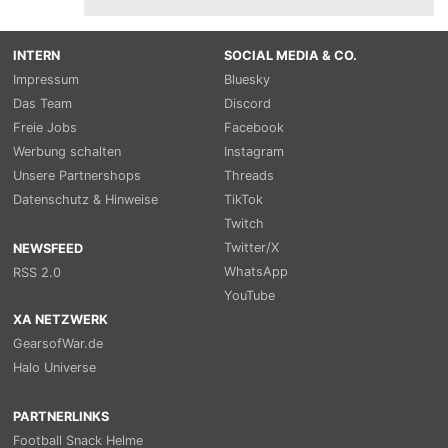
INTERN
SOCIAL MEDIA & CO.
Impressum
Bluesky
Das Team
Discord
Freie Jobs
Facebook
Werbung schalten
Instagram
Unsere Partnershops
Threads
Datenschutz & Hinweise
TikTok
Twitch
Twitter/X
NEWSFEED
WhatsApp
RSS 2.0
YouTube
XA NETZWERK
GearsofWar.de
Halo Universe
PARTNERLINKS
Football Snack Helme