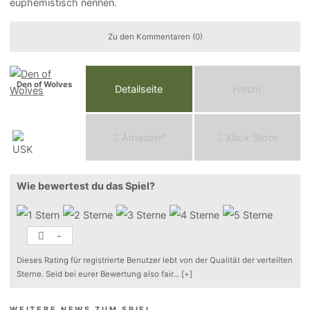
euphemistisch nennen.
Zu den Kommentaren (0)
Den of Wolves
Detailseite
Forum
Am
a
z
o
n*
Xbox
Store
Wie bewertest du das Spiel?
-
Dieses Rating für registrierte Benutzer lebt von der Qualität der verteilten
Sterne. Seid bei eurer Bewertung also fair
...
[+]
WEITERE NEWS ZUM SPIEL