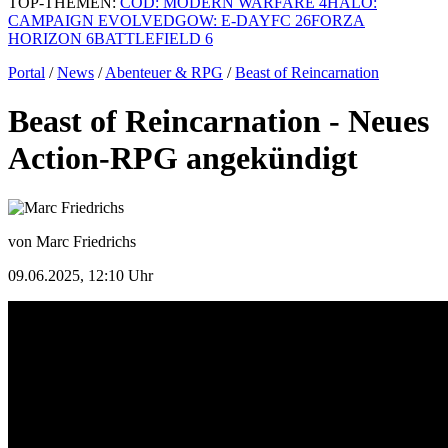
TOP-THEMEN:
COD: MODERN WARFARE 4
HALO:
CAMPAIGN EVOLVED
GOW: E-DAY
FC 26
FORZA
HORIZON 6
BATTLEFIELD 6
Portal
/
News
/
Abenteuer & RPG
/
Beast of Reincarnation
Beast of Reincarnation - Neues
Action-RPG angekündigt
von Marc Friedrichs
09.06.2025, 12:10 Uhr