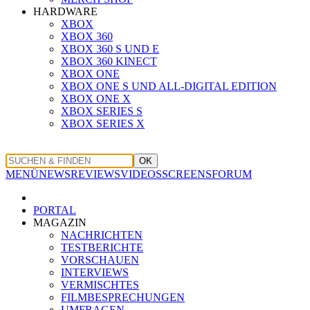
HARDWARE
XBOX
XBOX 360
XBOX 360 S UND E
XBOX 360 KINECT
XBOX ONE
XBOX ONE S UND ALL-DIGITAL EDITION
XBOX ONE X
XBOX SERIES S
XBOX SERIES X
OK
MENÜ
NEWS
REVIEWS
VIDEOS
SCREENS
FORUM
PORTAL
MAGAZIN
NACHRICHTEN
TESTBERICHTE
VORSCHAUEN
INTERVIEWS
VERMISCHTES
FILMBESPRECHUNGEN
UMFRAGEN