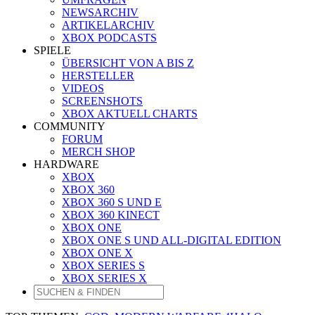
NEWSARCHIV
ARTIKELARCHIV
XBOX PODCASTS
SPIELE
ÜBERSICHT VON A BIS Z
HERSTELLER
VIDEOS
SCREENSHOTS
XBOX AKTUELL CHARTS
COMMUNITY
FORUM
MERCH SHOP
HARDWARE
XBOX
XBOX 360
XBOX 360 S UND E
XBOX 360 KINECT
XBOX ONE
XBOX ONE S UND ALL-DIGITAL EDITION
XBOX ONE X
XBOX SERIES S
XBOX SERIES X