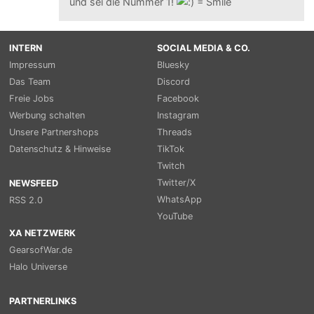
und sei die Nummer 1!
INTERN
SOCIAL MEDIA & CO.
Impressum
Bluesky
Das Team
Discord
Freie Jobs
Facebook
Werbung schalten
Instagram
Unsere Partnershops
Threads
Datenschutz & Hinweise
TikTok
Twitch
Twitter/X
NEWSFEED
WhatsApp
RSS 2.0
YouTube
XA NETZWERK
GearsofWar.de
Halo Universe
PARTNERLINKS