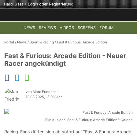
Hallo Gast »
Login
oder
Registrierung
NEWS
REVIEWS
VIDEOS
SCREENS
FORUM
TOP-THEMEN:
COD: MODERN WARFARE 4
HALO: CAMPAI
Portal
/
News
/
Sport & Racing
/
Fast & Furious: Arcade Edition
Fast & Furious: Arcade Edition - Neuer
Racer angekündigt
von Marc Friedrichs
13.08.2025, 18:06 Uhr
Bild aus der "Fast & Furious: Arcade Edition"-Galerie
Racing-Fans dürfen sich ab sofort auf "Fast & Furious: Arcade