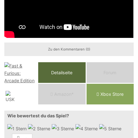
Zu den Kommentaren (0)
Detailseite
Forum
Am
a
z
o
n*
Xbox
Store
Wie bewertest du das Spiel?
-