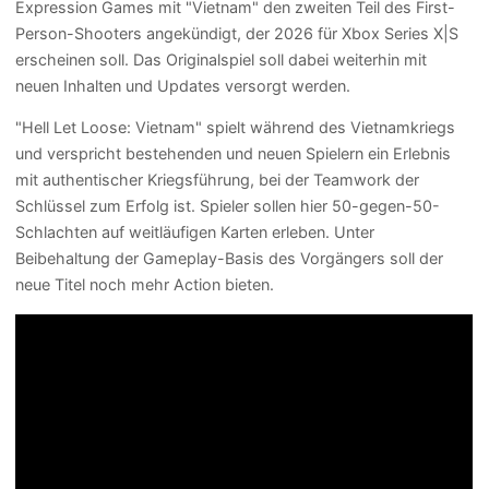
Expression Games mit "Vietnam" den zweiten Teil des First-
Person-Shooters angekündigt, der 2026 für Xbox Series X|S
erscheinen soll. Das Originalspiel soll dabei weiterhin mit
neuen Inhalten und Updates versorgt werden.
"Hell Let Loose: Vietnam" spielt während des Vietnamkriegs
und verspricht bestehenden und neuen Spielern ein Erlebnis
mit authentischer Kriegsführung, bei der Teamwork der
Schlüssel zum Erfolg ist. Spieler sollen hier 50-gegen-50-
Schlachten auf weitläufigen Karten erleben. Unter
Beibehaltung der Gameplay-Basis des Vorgängers soll der
neue Titel noch mehr Action bieten.