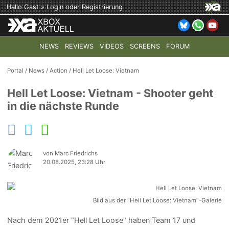
Hallo Gast »
Login
oder
Registrierung
NEWS
REVIEWS
VIDEOS
SCREENS
FORUM
TOP-THEMEN:
COD: MODERN WARFARE 4
HALO: CAMPAI
Portal
/
News
/
Action
/
Hell Let Loose: Vietnam
Hell Let Loose: Vietnam - Shooter geht
in die nächste Runde
von Marc Friedrichs
20.08.2025, 23:28 Uhr
Bild aus der "Hell Let Loose: Vietnam"-Galerie
Nach dem 2021er "Hell Let Loose" haben Team 17 und