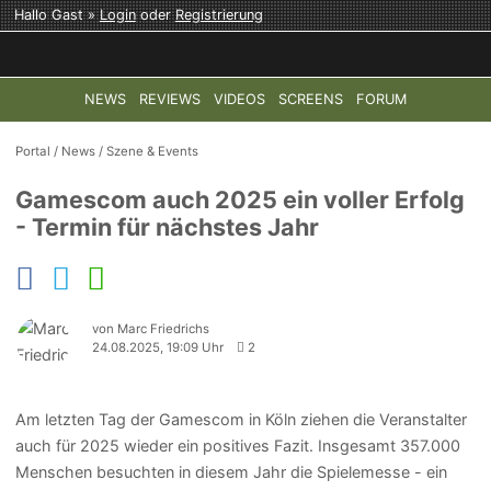
Hallo Gast »
Login
oder
Registrierung
NEWS
REVIEWS
VIDEOS
SCREENS
FORUM
TOP-THEMEN:
COD: MODERN WARFARE 4
HALO: CAMPAI
Portal
/
News
/
Szene & Events
Gamescom auch 2025 ein voller Erfolg
- Termin für nächstes Jahr
von Marc Friedrichs
24.08.2025, 19:09 Uhr
2
Am letzten Tag der Gamescom in Köln ziehen die Veranstalter
auch für 2025 wieder ein positives Fazit. Insgesamt 357.000
Menschen besuchten in diesem Jahr die Spielemesse - ein