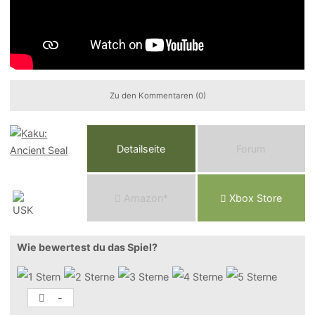
Zu den Kommentaren (0)
Detailseite
Forum
Am
a
z
o
n*
Xbox
Store
Wie bewertest du das Spiel?
-