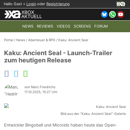
Hallo Gast »
Login
oder
Registrierung
NEWS
REVIEWS
VIDEOS
SCREENS
FORUM
TOP-THEMEN:
COD: MODERN WARFARE 4
HALO: CAMPAI
Portal
/
News
/
Abenteuer & RPG
/
Kaku: Ancient Seal
Kaku: Ancient Seal - Launch-Trailer
zum heutigen Release
von Marc Friedrichs
17.10.2025, 15:27 Uhr
Bild aus der "Kaku: Ancient Seal"-Galerie
Entwickler Bingobell und Microids haben heute das Open-