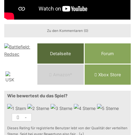
Zu den Kommentaren (0)
Detailseite
Forum
Am
a
z
o
n*
Xbox
Store
Wie bewertest du das Spiel?
-
Dieses Rating für registrierte Benutzer lebt von der Qualität der verteilten
Sterne. Seid bei eurer Bewertung also fair
...
[+]