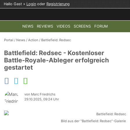
Hallo Gast »
Login
oder
Registrierung
NEWS
REVIEWS
VIDEOS
SCREENS
FORUM
TOP-THEMEN:
COD: MODERN WARFARE 4
HALO: CAMPAI
Portal
/
News
/
Action
/
Battlefield: Redsec
Battlefield: Redsec - Kostenloser
Battle-Royale-Ableger erfolgreich
gestartet
von Marc Friedrichs
29.10.2025, 09:24 Uhr
Bild aus der "Battlefield: Redsec"-Galerie