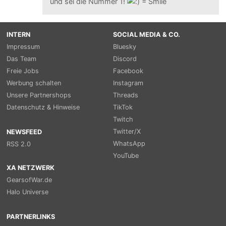
und sei die Nummer 1!
INTERN
SOCIAL MEDIA & CO.
Impressum
Bluesky
Das Team
Discord
Freie Jobs
Facebook
Werbung schalten
Instagram
Unsere Partnershops
Threads
Datenschutz & Hinweise
TikTok
Twitch
Twitter/X
NEWSFEED
WhatsApp
RSS 2.0
YouTube
XA NETZWERK
GearsofWar.de
Halo Universe
PARTNERLINKS