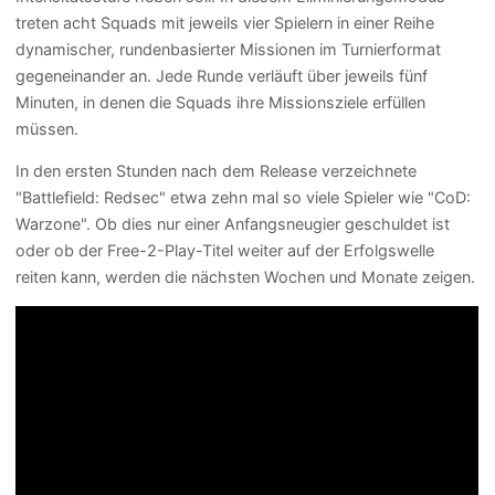
treten acht Squads mit jeweils vier Spielern in einer Reihe
dynamischer, rundenbasierter Missionen im Turnierformat
gegeneinander an. Jede Runde verläuft über jeweils fünf
Minuten, in denen die Squads ihre Missionsziele erfüllen
müssen.
In den ersten Stunden nach dem Release verzeichnete
"Battlefield: Redsec" etwa zehn mal so viele Spieler wie "CoD:
Warzone". Ob dies nur einer Anfangsneugier geschuldet ist
oder ob der Free-2-Play-Titel weiter auf der Erfolgswelle
reiten kann, werden die nächsten Wochen und Monate zeigen.