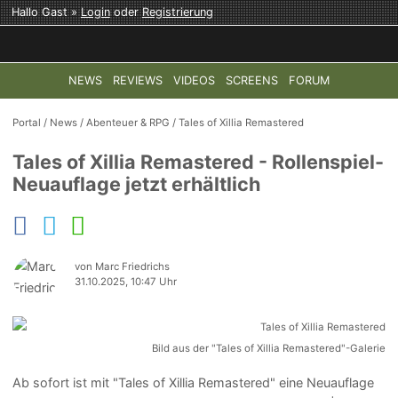
Hallo Gast »
Login
oder
Registrierung
NEWS
REVIEWS
VIDEOS
SCREENS
FORUM
TOP-THEMEN:
COD: MODERN WARFARE 4
HALO: CAMPAI
Portal
/
News
/
Abenteuer & RPG
/
Tales of Xillia Remastered
Tales of Xillia Remastered - Rollenspiel-
Neuauflage jetzt erhältlich
von Marc Friedrichs
31.10.2025, 10:47 Uhr
Bild aus der "Tales of Xillia Remastered"-Galerie
Ab sofort ist mit "Tales of Xillia Remastered" eine Neuauflage