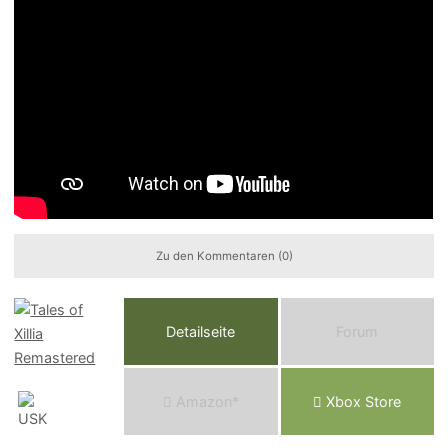
Zu den Kommentaren (0)
Detailseite
Forum
Am
a
z
o
n*
Xbox
Store