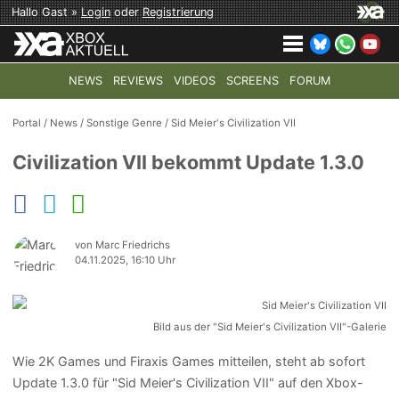
Hallo Gast »
Login
oder
Registrierung
NEWS
REVIEWS
VIDEOS
SCREENS
FORUM
TOP-THEMEN:
COD: MODERN WARFARE 4
HALO: CAMPAI
Portal
/
News
/
Sonstige Genre
/
Sid Meier's Civilization VII
Civilization VII bekommt Update 1.3.0
von Marc Friedrichs
04.11.2025, 16:10 Uhr
Bild aus der "Sid Meier's Civilization VII"-Galerie
Wie 2K Games und Firaxis Games mitteilen, steht ab sofort
Update 1.3.0 für "Sid Meier's Civilization VII" auf den Xbox-