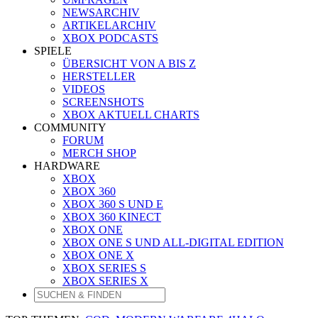
NEWSARCHIV
ARTIKELARCHIV
XBOX PODCASTS
SPIELE
ÜBERSICHT VON A BIS Z
HERSTELLER
VIDEOS
SCREENSHOTS
XBOX AKTUELL CHARTS
COMMUNITY
FORUM
MERCH SHOP
HARDWARE
XBOX
XBOX 360
XBOX 360 S UND E
XBOX 360 KINECT
XBOX ONE
XBOX ONE S UND ALL-DIGITAL EDITION
XBOX ONE X
XBOX SERIES S
XBOX SERIES X