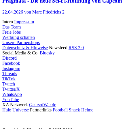
Pragmata - Die neue Sci-Fi-Hoffnung von Capcom
22.04.2026
von Marc Friedrichs
2
Intern
Impressum
Das Team
Freie Jobs
Werbung schalten
Unsere Partnershops
Datenschutz & Hinweise
Newsfeed
RSS 2.0
Social Media & Co.
Bluesky
Discord
Facebook
Instagram
Threads
TikTok
Twitch
Twitter/X
WhatsApp
YouTube
XA Netzwerk
GearsofWar.de
Halo Universe
Partnerlinks
Football Snack Helme