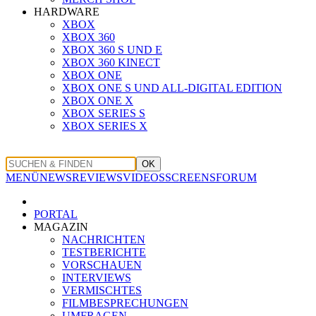
HARDWARE
XBOX
XBOX 360
XBOX 360 S UND E
XBOX 360 KINECT
XBOX ONE
XBOX ONE S UND ALL-DIGITAL EDITION
XBOX ONE X
XBOX SERIES S
XBOX SERIES X
OK
MENÜ
NEWS
REVIEWS
VIDEOS
SCREENS
FORUM
PORTAL
MAGAZIN
NACHRICHTEN
TESTBERICHTE
VORSCHAUEN
INTERVIEWS
VERMISCHTES
FILMBESPRECHUNGEN
UMFRAGEN