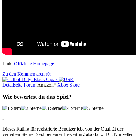
Link:
Offizielle Homepage
Zu den Kommentaren (0)
Detailseite
Forum
Am
a
z
o
n*
Xbox
Store
Wie bewertest du das Spiel?
-
Dieses Rating für registrierte Benutzer lebt von der Qualität der
verteilten Sterne. Seid bei eurer Bewertung also fair
...
[+]
: Nur selten