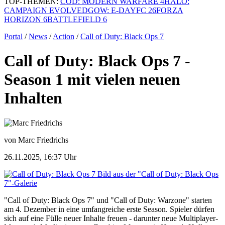
TOP-THEMEN:
COD: MODERN WARFARE 4
HALO:
CAMPAIGN EVOLVED
GOW: E-DAY
FC 26
FORZA
HORIZON 6
BATTLEFIELD 6
Portal
/
News
/
Action
/
Call of Duty: Black Ops 7
Call of Duty: Black Ops 7 -
Season 1 mit vielen neuen
Inhalten
von Marc Friedrichs
26.11.2025, 16:37 Uhr
Bild aus der "Call of Duty: Black Ops
7"-Galerie
"Call of Duty: Black Ops 7" und "Call of Duty: Warzone" starten
am 4. Dezember in eine umfangreiche erste Season. Spieler dürfen
sich auf eine Fülle neuer Inhalte freuen - darunter neue Multiplayer-