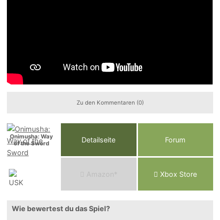
Zu den Kommentaren (0)
Onimusha: Way
Detailseite
Forum
of the Sword
Am
a
z
o
n*
Xbox
Store
Wie bewertest du das Spiel?