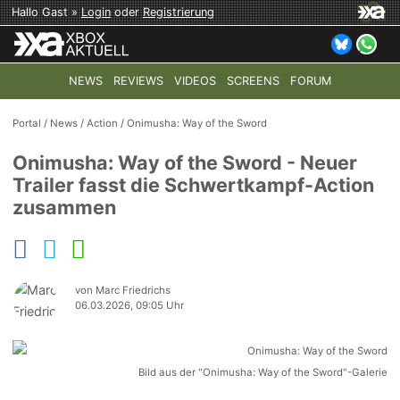
Hallo Gast »
Login
oder
Registrierung
NEWS
REVIEWS
VIDEOS
SCREENS
FORUM
TOP-THEMEN:
COD: MODERN WARFARE 4
HALO: CAMPAI
Portal
/
News
/
Action
/
Onimusha: Way of the Sword
Onimusha: Way of the Sword - Neuer
Trailer fasst die Schwertkampf-Action
zusammen
von Marc Friedrichs
06.03.2026, 09:05 Uhr
Bild aus der "Onimusha: Way of the Sword"-Galerie