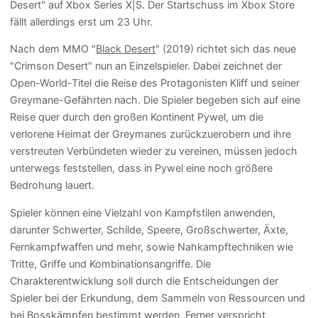
Desert" auf Xbox Series X|S. Der Startschuss im Xbox Store
fällt allerdings erst um 23 Uhr.
Nach dem MMO "
Black Desert
" (2019) richtet sich das neue
"Crimson Desert" nun an Einzelspieler. Dabei zeichnet der
Open-World-Titel die Reise des Protagonisten Kliff und seiner
Greymane-Gefährten nach. Die Spieler begeben sich auf eine
Reise quer durch den großen Kontinent Pywel, um die
verlorene Heimat der Greymanes zurückzuerobern und ihre
verstreuten Verbündeten wieder zu vereinen, müssen jedoch
unterwegs feststellen, dass in Pywel eine noch größere
Bedrohung lauert.
Spieler können eine Vielzahl von Kampfstilen anwenden,
darunter Schwerter, Schilde, Speere, Großschwerter, Äxte,
Fernkampfwaffen und mehr, sowie Nahkampftechniken wie
Tritte, Griffe und Kombinationsangriffe. Die
Charakterentwicklung soll durch die Entscheidungen der
Spieler bei der Erkundung, dem Sammeln von Ressourcen und
bei Bosskämpfen bestimmt werden. Ferner verspricht