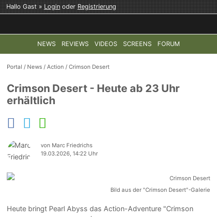
Hallo Gast »
Login
oder
Registrierung
NEWS
REVIEWS
VIDEOS
SCREENS
FORUM
TOP-THEMEN:
COD: MODERN WARFARE 4
HALO: CAMPAI
Portal
/
News
/
Action
/
Crimson Desert
Crimson Desert - Heute ab 23 Uhr
erhältlich
von Marc Friedrichs
19.03.2026, 14:22 Uhr
Bild aus der "Crimson Desert"-Galerie
Heute bringt Pearl Abyss das Action-Adventure "Crimson