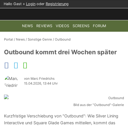
Hallo Gast »
Login
oder
Registrierung
NEWS
REVIEWS
VIDEOS
SCREENS
FORUM
TOP-THEMEN:
COD: MODERN WARFARE 4
HALO: CAMPAI
Portal
/
News
/
Sonstige Genre
/
Outbound
Outbound kommt drei Wochen später
von Marc Friedrichs
15.04.2026, 13:44 Uhr
Bild aus der "Outbound"-Galerie
Kurzfristige Verschiebung von "Outbound": Wie Silver Lining
Interactive und Square Glade Games mitteilen, kommt das