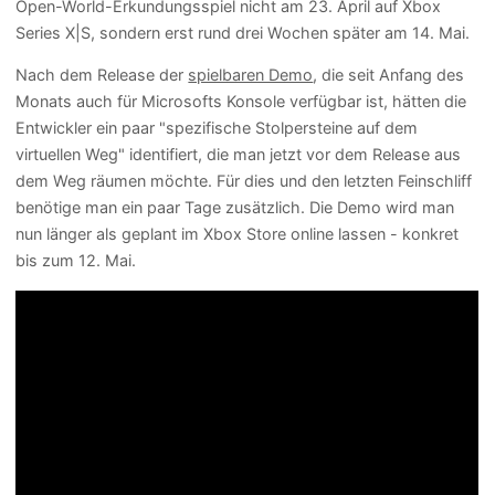
Open-World-Erkundungsspiel nicht am 23. April auf Xbox
Series X|S, sondern erst rund drei Wochen später am 14. Mai.
Nach dem Release der
spielbaren Demo
, die seit Anfang des
Monats auch für Microsofts Konsole verfügbar ist, hätten die
Entwickler ein paar "spezifische Stolpersteine auf dem
virtuellen Weg" identifiert, die man jetzt vor dem Release aus
dem Weg räumen möchte. Für dies und den letzten Feinschliff
benötige man ein paar Tage zusätzlich. Die Demo wird man
nun länger als geplant im Xbox Store online lassen - konkret
bis zum 12. Mai.