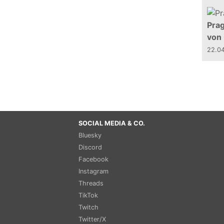
Prag
von
22.0
SOCIAL MEDIA & CO.
Bluesky
Discord
Facebook
Instagram
Threads
TikTok
Twitch
Twitter/X