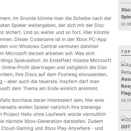
Xbo
Spie
mern. Im Grunde könnte man die Scheibe nach der
02.08
ten Spieler weitergeben, der sich mit der Disc
 sichert. Und so weiter und so fort. Hier könnte
kommen. Dieser Codename ist in der Xbox PC-App
rden von Windows Central vermuten dahinter
TOP
m Microsoft derzeit arbeiten soll. Was sich
lerdings Spekulation. Im Endeffekt müsste Microsoft
 Online-Profil übertragen und zeitgleich die Disc
ordern, ihre Discs auf dem Postweg einzusenden,
Assa
g - aber auch die teuerste. Insofern darf man
Resy
rosoft dem Thema am Ende wirklich annimmt.
Flag
alls durchaus daran interessiert sein, hier eine
08.0
erseits wollen Spieler natürlich ihre bisherige
in Project Helix ohne Laufwerk würde vermutlich
 die nächste Xbox-Generation darstellen. Zudem
007 
Zeit Cloud-Gaming und Xbox Play Anywhere - und