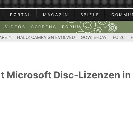
PORTAL
MAGAZIN
SPIELE
COMMU
VIDEOS
SCREENS
FORUM
ARE 4
HALO: CAMPAIGN EVOLVED
GOW: E-DAY
FC 26
lt Microsoft Disc-Lizenzen 