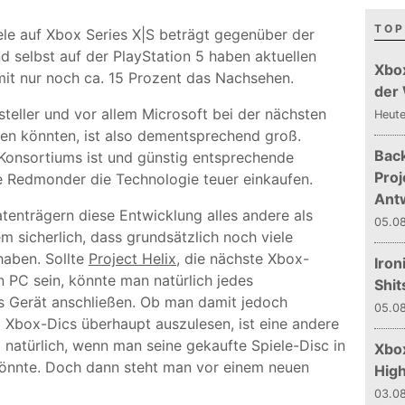
TOP
ele auf Xbox Series X|S beträgt gegenüber der
d selbst auf der PlayStation 5 haben aktuellen
Xbo
mit nur noch ca. 15 Prozent das Nachsehen.
der
steller und vor allem Microsoft bei der nächsten
Heut
ten könnten, ist also dementsprechend groß.
Bac
Konsortiums ist und günstig entsprechende
Proj
 Redmonder die Technologie teuer einkaufen.
Ant
enträgern diese Entwicklung alles andere als
05.08
m sicherlich, dass grundsätzlich noch viele
haben. Sollte
Project Helix
, die nächste Xbox-
Iron
n PC sein, könnte man natürlich jedes
Shit
s Gerät anschließen. Ob man damit jedoch
05.08
Xbox-Dics überhaupt auszulesen, ist eine andere
 natürlich, wenn man seine gekaufte Spiele-Disc in
Xbox
nnte. Doch dann steht man vor einem neuen
Hig
03.08