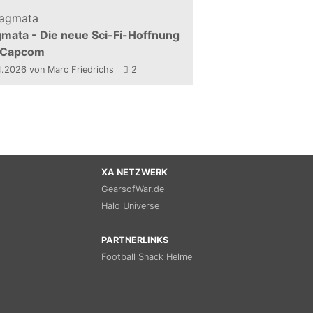
mata - Die neue Sci-Fi-Hoffnung
 Capcom
4.2026
von Marc Friedrichs
2
XA NETZWERK
GearsofWar.de
Halo Universe
PARTNERLINKS
Football Snack Helme