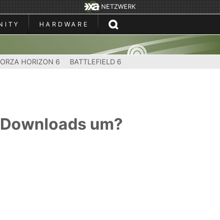
NETZWERK
NITY
HARDWARE
FORZA HORIZON 6
BATTLEFIELD 6
in Downloads um?