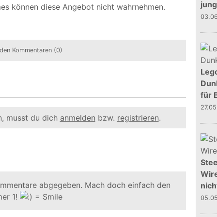
jun
ames können diese Angebot nicht wahrnehmen.
03.0
den Kommentaren (0)
Leg
Dunk
für 
27.0
, musst du dich
anmelden
bzw.
registrieren
.
Stee
Wire
ommentare abgegeben. Mach doch einfach den
nich
er 1!
05.0