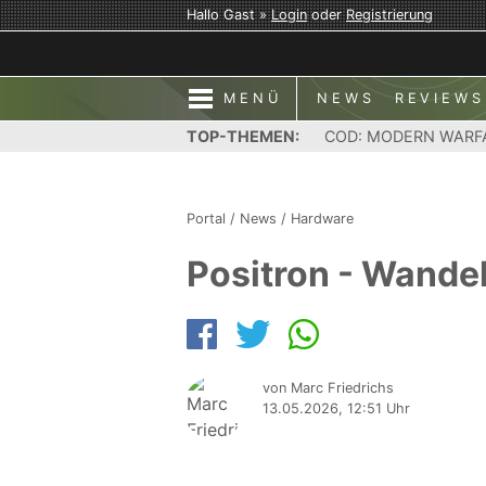
Hallo Gast »
Login
oder
Registrierung
MENÜ
NEWS
REVIEWS
TOP-THEMEN:
COD: MODERN WARF
Portal
/
News
/
Hardware
Positron - Wande
von Marc Friedrichs
13.05.2026, 12:51 Uhr