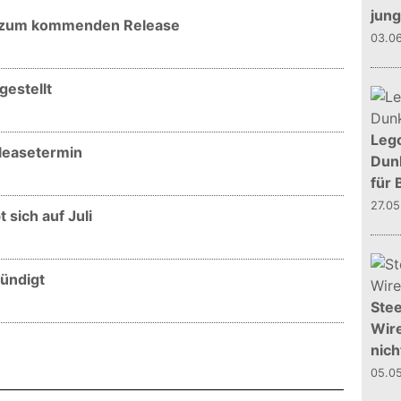
jun
er zum kommenden Release
03.0
gestellt
Leg
eleasetermin
Dunk
für 
27.0
 sich auf Juli
kündigt
Stee
Wire
nich
05.0