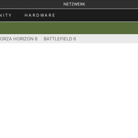
NETZWERK
NITY
HARDWARE
FORZA HORIZON 6
BATTLEFIELD 6