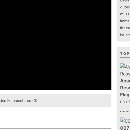
Bewer
gutes
muss 
immer
ihr e
ist a
TOP
Assa
Resy
Flag
den Kommentaren (0)
08.0
007 