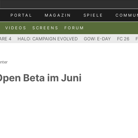
PORTAL
MAGAZIN
SPIELE
COMMU
VIDEOS
SCREENS
FORUM
ARE 4
HALO: CAMPAIGN EVOLVED
GOW: E-DAY
FC 26
unter
 Open Beta im Juni