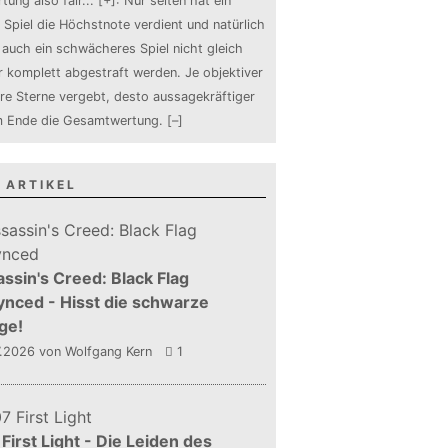
tung also fair
...
[+]
: Nur selten hat ein
 Spiel die Höchstnote verdient und natürlich
auch ein schwächeres Spiel nicht gleich
 komplett abgestraft werden. Je objektiver
ure Sterne vergebt, desto aussagekräftiger
m Ende die Gesamtwertung.
[–]
 ARTIKEL
ssin's Creed: Black Flag
nced - Hisst die schwarze
ge!
7.2026
von Wolfgang Kern
1
First Light - Die Leiden des