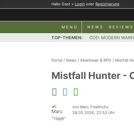
Hallo Gast »
Login
oder
Registrierung
MENÜ
NEWS
REVIEWS
TOP-THEMEN:
COD: MODERN WARF
Portal
/
News
/
Abenteuer & RPG
/
Mistfall H
Mistfall Hunter -
von Marc Friedrichs
28.05.2026, 22:53 Uhr