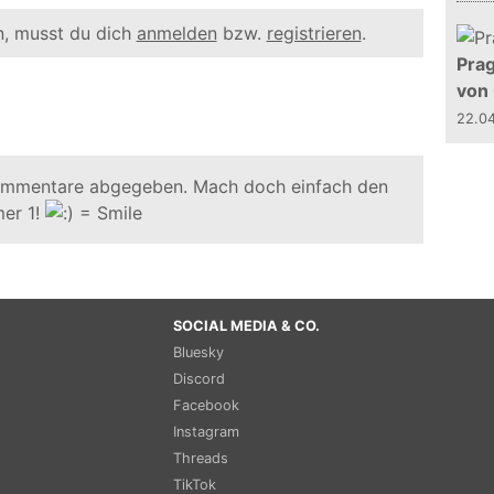
, musst du dich
anmelden
bzw.
registrieren
.
Prag
von
22.0
ommentare abgegeben. Mach doch einfach den
er 1!
SOCIAL MEDIA & CO.
Bluesky
Discord
Facebook
Instagram
Threads
TikTok