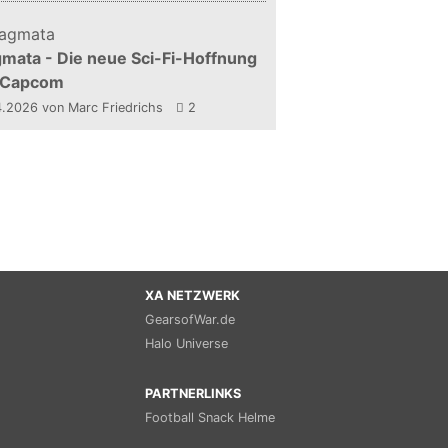
mata - Die neue Sci-Fi-Hoffnung
 Capcom
4.2026
von Marc Friedrichs
2
XA NETZWERK
GearsofWar.de
Halo Universe
PARTNERLINKS
Football Snack Helme