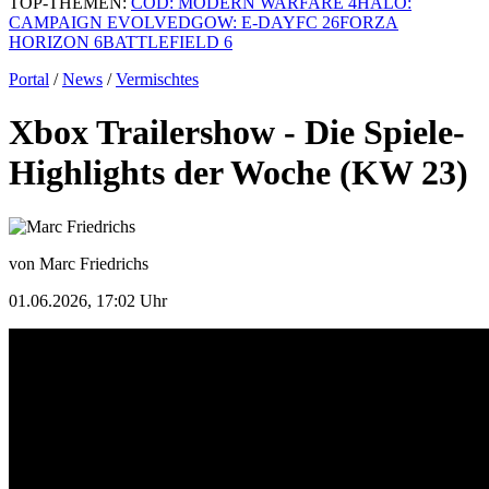
TOP-THEMEN:
COD: MODERN WARFARE 4
HALO:
CAMPAIGN EVOLVED
GOW: E-DAY
FC 26
FORZA
HORIZON 6
BATTLEFIELD 6
Portal
/
News
/
Vermischtes
Xbox Trailershow - Die Spiele-
Highlights der Woche (KW 23)
von Marc Friedrichs
01.06.2026, 17:02 Uhr