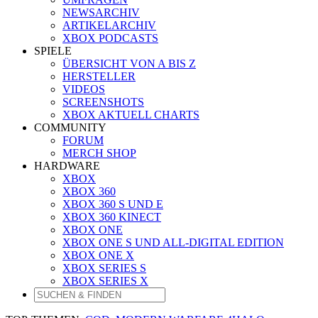
NEWSARCHIV
ARTIKELARCHIV
XBOX PODCASTS
SPIELE
ÜBERSICHT VON A BIS Z
HERSTELLER
VIDEOS
SCREENSHOTS
XBOX AKTUELL CHARTS
COMMUNITY
FORUM
MERCH SHOP
HARDWARE
XBOX
XBOX 360
XBOX 360 S UND E
XBOX 360 KINECT
XBOX ONE
XBOX ONE S UND ALL-DIGITAL EDITION
XBOX ONE X
XBOX SERIES S
XBOX SERIES X