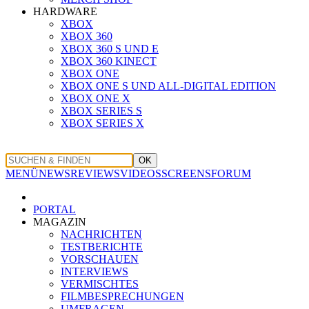
HARDWARE
XBOX
XBOX 360
XBOX 360 S UND E
XBOX 360 KINECT
XBOX ONE
XBOX ONE S UND ALL-DIGITAL EDITION
XBOX ONE X
XBOX SERIES S
XBOX SERIES X
OK
MENÜ
NEWS
REVIEWS
VIDEOS
SCREENS
FORUM
PORTAL
MAGAZIN
NACHRICHTEN
TESTBERICHTE
VORSCHAUEN
INTERVIEWS
VERMISCHTES
FILMBESPRECHUNGEN
UMFRAGEN