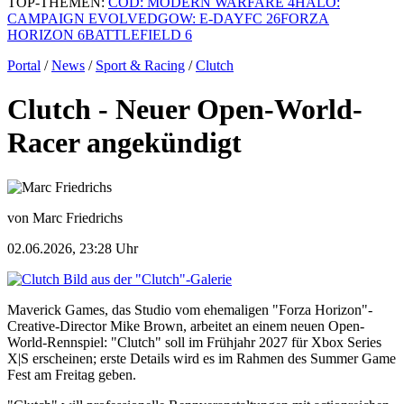
TOP-THEMEN:
COD: MODERN WARFARE 4
HALO:
CAMPAIGN EVOLVED
GOW: E-DAY
FC 26
FORZA
HORIZON 6
BATTLEFIELD 6
Portal
/
News
/
Sport & Racing
/
Clutch
Clutch - Neuer Open-World-
Racer angekündigt
von Marc Friedrichs
02.06.2026, 23:28 Uhr
Bild aus der "Clutch"-Galerie
Maverick Games, das Studio vom ehemaligen "Forza Horizon"-
Creative-Director Mike Brown, arbeitet an einem neuen Open-
World-Rennspiel: "Clutch" soll im Frühjahr 2027 für Xbox Series
X|S erscheinen; erste Details wird es im Rahmen des Summer Game
Fest am Freitag geben.