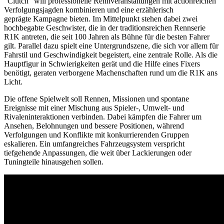
"Clutch" will professionelle Rennveranstaltungen mit actionreichen
Verfolgungsjagden kombinieren und eine erzählerisch
geprägte Kampagne bieten. Im Mittelpunkt stehen dabei zwei
hochbegabte Geschwister, die in der traditionsreichen Rennserie
R1K antreten, die seit 100 Jahren als Bühne für die besten Fahrer
gilt. Parallel dazu spielt eine Untergrundszene, die sich vor allem für
Fahrstil und Geschwindigkeit begeistert, eine zentrale Rolle. Als die
Hauptfigur in Schwierigkeiten gerät und die Hilfe eines Fixers
benötigt, geraten verborgene Machenschaften rund um die R1K ans
Licht.
Die offene Spielwelt soll Rennen, Missionen und spontane
Ereignisse mit einer Mischung aus Spieler-, Umwelt- und
Rivaleninteraktionen verbinden. Dabei kämpfen die Fahrer um
Ansehen, Belohnungen und bessere Positionen, während
Verfolgungen und Konflikte mit konkurrierenden Gruppen
eskalieren. Ein umfangreiches Fahrzeugsystem verspricht
tiefgehende Anpassungen, die weit über Lackierungen oder
Tuningteile hinausgehen sollen.