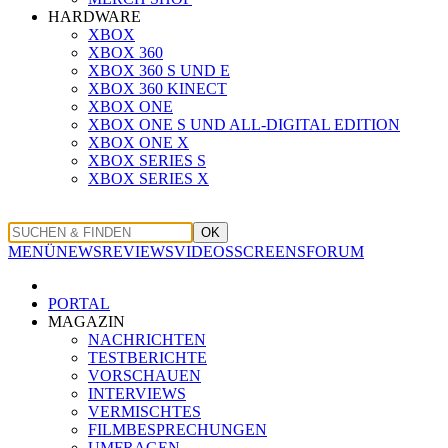
HARDWARE
XBOX
XBOX 360
XBOX 360 S UND E
XBOX 360 KINECT
XBOX ONE
XBOX ONE S UND ALL-DIGITAL EDITION
XBOX ONE X
XBOX SERIES S
XBOX SERIES X
OK
MENÜ
NEWS
REVIEWS
VIDEOS
SCREENS
FORUM
PORTAL
MAGAZIN
NACHRICHTEN
TESTBERICHTE
VORSCHAUEN
INTERVIEWS
VERMISCHTES
FILMBESPRECHUNGEN
UMFRAGEN