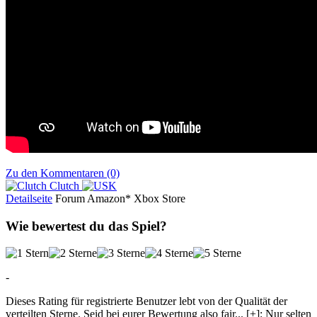
Zu den Kommentaren (0)
Clutch
Detailseite
Forum
Am
a
z
o
n*
Xbox
Store
Wie bewertest du das Spiel?
-
Dieses Rating für registrierte Benutzer lebt von der Qualität der
verteilten Sterne. Seid bei eurer Bewertung also fair
...
[+]
: Nur selten