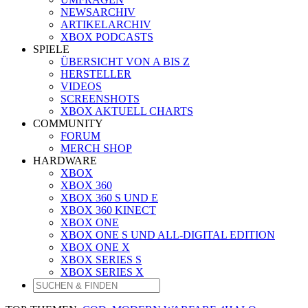
NEWSARCHIV
ARTIKELARCHIV
XBOX PODCASTS
SPIELE
ÜBERSICHT VON A BIS Z
HERSTELLER
VIDEOS
SCREENSHOTS
XBOX AKTUELL CHARTS
COMMUNITY
FORUM
MERCH SHOP
HARDWARE
XBOX
XBOX 360
XBOX 360 S UND E
XBOX 360 KINECT
XBOX ONE
XBOX ONE S UND ALL-DIGITAL EDITION
XBOX ONE X
XBOX SERIES S
XBOX SERIES X