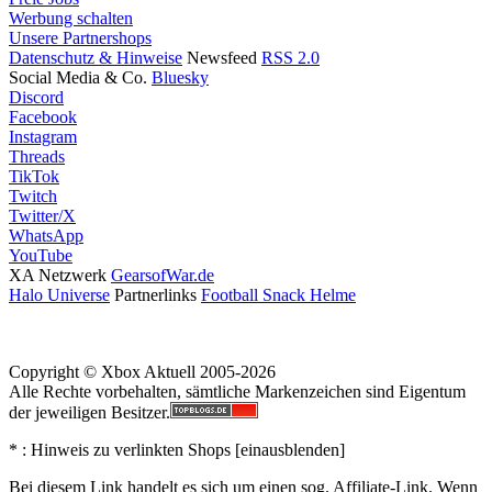
Werbung schalten
Unsere Partnershops
Datenschutz & Hinweise
Newsfeed
RSS 2.0
Social Media & Co.
Bluesky
Discord
Facebook
Instagram
Threads
TikTok
Twitch
Twitter/X
WhatsApp
YouTube
XA Netzwerk
GearsofWar.de
Halo Universe
Partnerlinks
Football Snack Helme
Copyright © Xbox Aktuell 2005-2026
Alle Rechte vorbehalten, sämtliche Markenzeichen sind Eigentum
der jeweiligen Besitzer.
* : Hinweis zu verlinkten Shops [
ein
aus
blenden
]
Bei diesem Link handelt es sich um einen sog. Affiliate-Link. Wenn