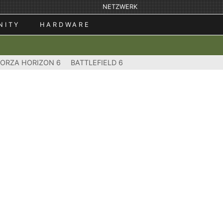
NETZWERK
NITY
HARDWARE
FORZA HORIZON 6
BATTLEFIELD 6