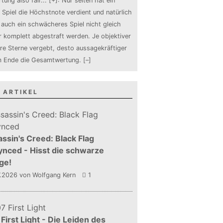
tung also fair
...
[+]
: Nur selten hat ein
 Spiel die Höchstnote verdient und natürlich
auch ein schwächeres Spiel nicht gleich
 komplett abgestraft werden. Je objektiver
ure Sterne vergebt, desto aussagekräftiger
m Ende die Gesamtwertung.
[–]
 ARTIKEL
ssin's Creed: Black Flag
nced - Hisst die schwarze
ge!
7.2026
von Wolfgang Kern
1
First Light - Die Leiden des