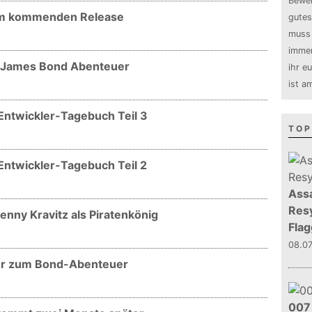
Bewer
 zum kommenden Release
gutes
muss 
immer
um James Bond Abenteuer
ihr e
ist a
 Entwickler-Tagebuch Teil 3
TOP
 Entwickler-Tagebuch Teil 2
Assa
Resy
Lenny Kravitz als Piratenkönig
Flag
08.0
iler zum Bond-Abenteuer
007 