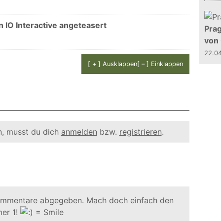
 IO Interactive angeteasert
Prag
von
22.0
[ + ] Ausklappen
[ – ] Einklappen
, musst du dich
anmelden
bzw.
registrieren
.
ommentare abgegeben. Mach doch einfach den
er 1!