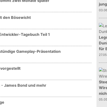
 kommt zwei Monate später
jun
03.0
elt den Bösewicht
 Entwickler-Tagebuch Teil 1
Leg
Dunk
für 
bstündige Gameplay-Präsentation
27.0
vorgestellt
Stee
ag - James Bond und mehr
Wire
nich
05.0
age