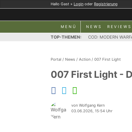
Hallo Gast »
Login
oder
Registrierung
MENÜ
NEWS
REVIEWS
TOP-THEMEN:
COD: MODERN WARF
Portal
/
News
/
Action
/
007 First Light
007 First Light -
von Wolfgang Kern
03.06.2026, 15:54 Uhr