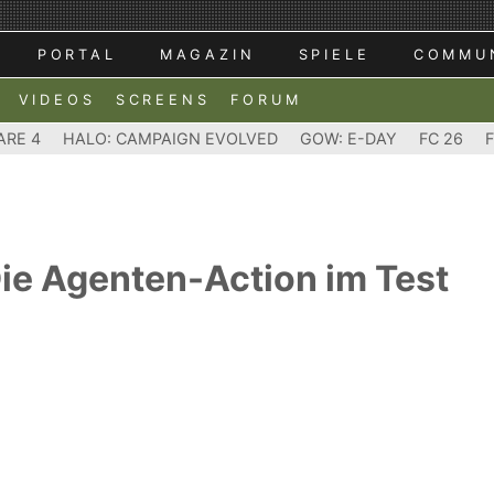
PORTAL
MAGAZIN
SPIELE
COMMU
VIDEOS
SCREENS
FORUM
ARE 4
HALO: CAMPAIGN EVOLVED
GOW: E-DAY
FC 26
 Die Agenten-Action im Test