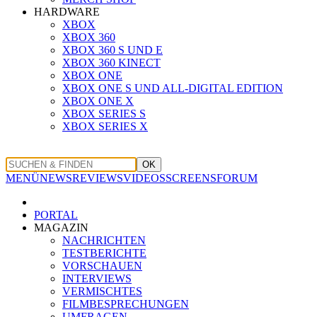
HARDWARE
XBOX
XBOX 360
XBOX 360 S UND E
XBOX 360 KINECT
XBOX ONE
XBOX ONE S UND ALL-DIGITAL EDITION
XBOX ONE X
XBOX SERIES S
XBOX SERIES X
OK
MENÜ
NEWS
REVIEWS
VIDEOS
SCREENS
FORUM
PORTAL
MAGAZIN
NACHRICHTEN
TESTBERICHTE
VORSCHAUEN
INTERVIEWS
VERMISCHTES
FILMBESPRECHUNGEN
UMFRAGEN