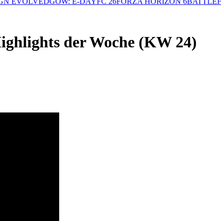
GN EVOLVED
GOW: E-DAY
FC 26
FORZA HORIZON 6
BATTLEF
Highlights der Woche (KW 24)