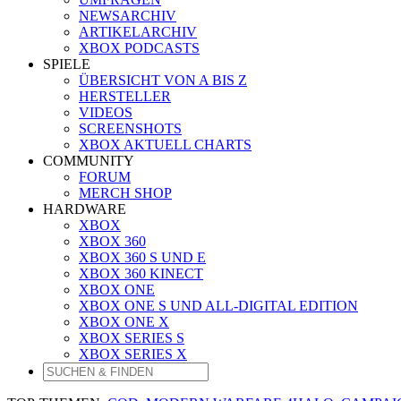
NEWSARCHIV
ARTIKELARCHIV
XBOX PODCASTS
SPIELE
ÜBERSICHT VON A BIS Z
HERSTELLER
VIDEOS
SCREENSHOTS
XBOX AKTUELL CHARTS
COMMUNITY
FORUM
MERCH SHOP
HARDWARE
XBOX
XBOX 360
XBOX 360 S UND E
XBOX 360 KINECT
XBOX ONE
XBOX ONE S UND ALL-DIGITAL EDITION
XBOX ONE X
XBOX SERIES S
XBOX SERIES X