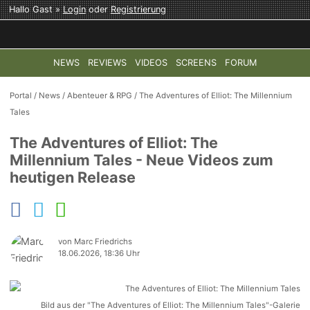
Hallo Gast »
Login
oder
Registrierung
NEWS
REVIEWS
VIDEOS
SCREENS
FORUM
TOP-THEMEN:
COD: MODERN WARFARE 4
HALO: CAMPAI
Portal
/
News
/
Abenteuer & RPG
/
The Adventures of Elliot: The Millennium
Tales
The Adventures of Elliot: The
Millennium Tales - Neue Videos zum
heutigen Release
von Marc Friedrichs
18.06.2026, 18:36 Uhr
Bild aus der "The Adventures of Elliot: The Millennium Tales"-Galerie