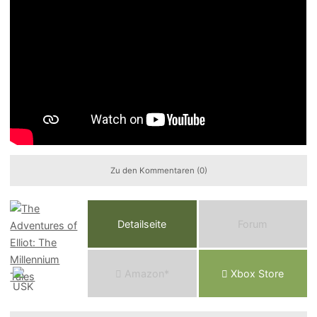
Zu den Kommentaren (0)
Detailseite
Forum
Am
a
z
o
n*
Xbox
Store