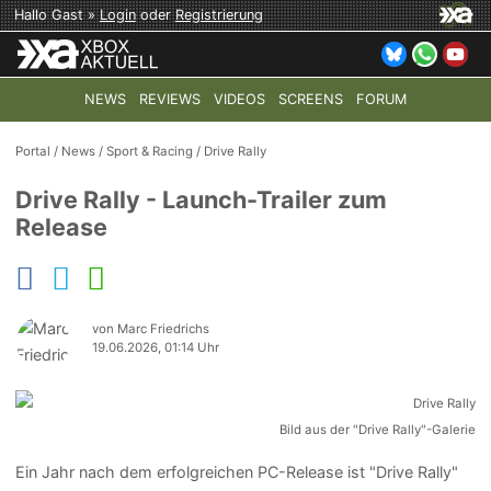
Hallo Gast »
Login
oder
Registrierung
NEWS
REVIEWS
VIDEOS
SCREENS
FORUM
TOP-THEMEN:
COD: MODERN WARFARE 4
HALO: CAMPAI
Portal
/
News
/
Sport & Racing
/
Drive Rally
Drive Rally - Launch-Trailer zum
Release
von Marc Friedrichs
19.06.2026, 01:14 Uhr
Bild aus der "Drive Rally"-Galerie
Ein Jahr nach dem erfolgreichen PC-Release ist "Drive Rally"