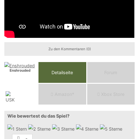
Zu den Kommentaren (0)
Enshrouded
Detailseite
Forum
Am
a
z
o
n*
Xbox
Store
Wie bewertest du das Spiel?
-