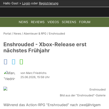
Hallo Gast »
Login
oder
Registrierung
NEWS
REVIEWS
VIDEOS
SCREENS
FORUM
TOP-THEMEN:
COD: MODERN WARFARE 4
HALO: CAMPAI
Portal
/
News
/
Abenteuer & RPG
/
Enshrouded
Enshrouded - Xbox-Release erst
nächstes Frühjahr
von Marc Friedrichs
25.06.2026, 15:58 Uhr
Bild aus der "Enshrouded"-Galerie
Während das Action-RPG "Enshrouded" nach zweijährigem