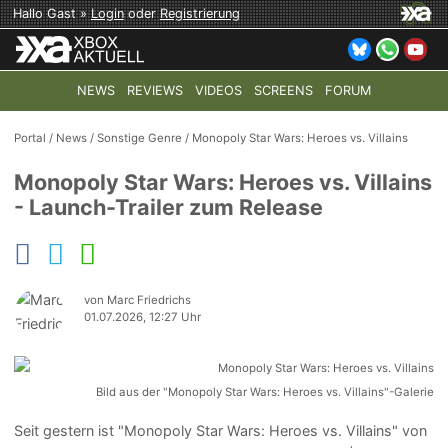
Hallo Gast »
Login
oder
Registrierung
NEWS
REVIEWS
VIDEOS
SCREENS
FORUM
TOP-THEMEN:
COD: MODERN WARFARE 4
HALO: CAMPAI
Portal
/
News
/
Sonstige Genre
/
Monopoly Star Wars: Heroes vs. Villains
Monopoly Star Wars: Heroes vs. Villains
- Launch-Trailer zum Release
von Marc Friedrichs
01.07.2026, 12:27 Uhr
Bild aus der "Monopoly Star Wars: Heroes vs. Villains"-Galerie
Seit gestern ist "Monopoly Star Wars: Heroes vs. Villains" von