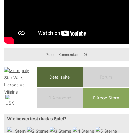
Zu den Kommentaren (0)
Detailseite
Forum
Am
a
z
o
n*
Xbox
Store
Wie bewertest du das Spiel?