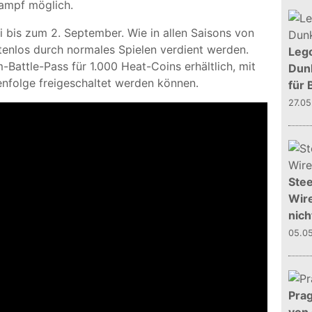
ampf möglich.
li bis zum 2. September. Wie in allen Saisons von
tenlos durch normales Spielen verdient werden.
Leg
Battle-Pass für 1.000 Heat-Coins erhältlich, mit
Dunk
enfolge freigeschaltet werden können.
für 
27.0
Stee
Wire
nich
05.0
Prag