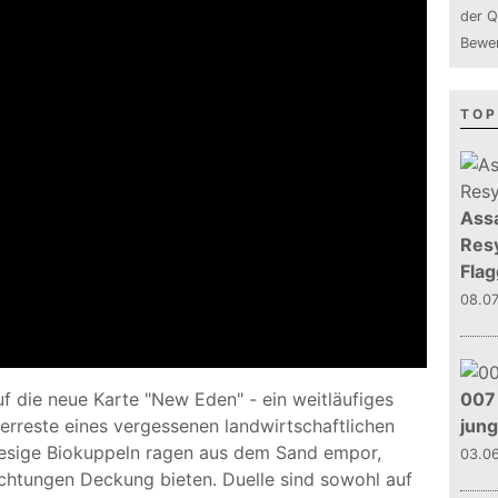
der Q
Bewer
TOP
Assa
Resy
Flag
08.0
007 
uf die neue Karte "New Eden" - ein weitläufiges
jun
erreste eines vergessenen landwirtschaftlichen
iesige Biokuppeln ragen aus dem Sand empor,
03.0
chtungen Deckung bieten. Duelle sind sowohl auf