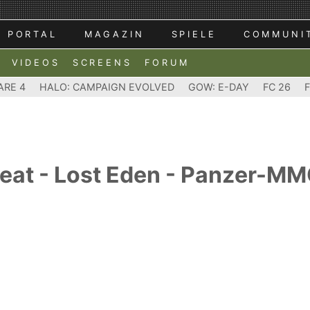
PORTAL
MAGAZIN
SPIELE
COMMUNI
VIDEOS
SCREENS
FORUM
ARE 4
HALO: CAMPAIGN EVOLVED
GOW: E-DAY
FC 26
eat - Lost Eden - Panzer-MMO