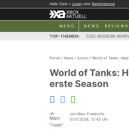
Hallo Gast »
Login
oder
Registrierung
MENÜ
NEWS
REVIEWS
TOP-THEMEN:
COD: MODERN WARF
Portal
/
News
/
Action
/
World of Tanks: Heat
World of Tanks: H
erste Season
von Marc Friedrichs
01.07.2026, 12:43 Uhr