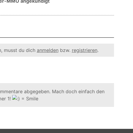
nzer-MMO angekündigt
, musst du dich
anmelden
bzw.
registrieren
.
ommentare abgegeben. Mach doch einfach den
er 1!