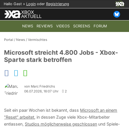
Hallo Gast »
Login
oder
Registrierung
NEWS
REVIEWS
VIDEOS
SCREENS
FORUM
TOP-THEMEN:
COD: MODERN WARFARE 4
HALO: CAMPAI
Portal
/
News
/
Vermischtes
Microsoft streicht 4.800 Jobs - Xbox-
Sparte stark betroffen
von Marc Friedrichs
06.07.2026, 16:07 Uhr
2
Seit ein paar Wochen ist bekannt, dass
Microsoft an einem
"Reset" arbeitet
, in dessen Zuge viele Xbox-Mitarbeiter
entlassen,
Studios möglicherweise geschlossen
und Spiele-