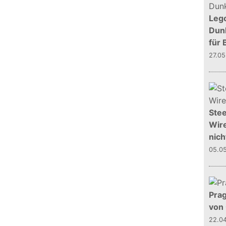
Leg
Dunk
für 
27.0
Stee
Wire
nich
05.0
Prag
von
22.0