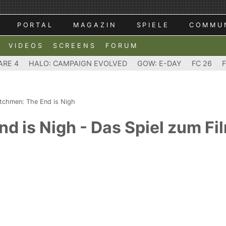
PORTAL
MAGAZIN
SPIELE
COMMU
VIDEOS
SCREENS
FORUM
ARE 4
HALO: CAMPAIGN EVOLVED
GOW: E-DAY
FC 26
tchmen: The End is Nigh
 is Nigh - Das Spiel zum Fil