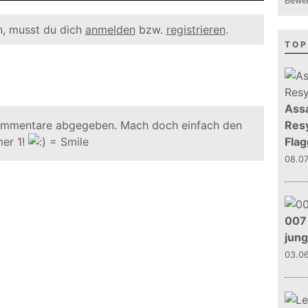
Bewer
, musst du dich
anmelden
bzw.
registrieren
.
TOP
Assa
ommentare abgegeben. Mach doch einfach den
Resy
er 1!
Flag
08.0
007 
jun
03.0