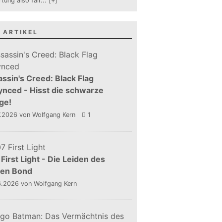
tung also fair
...
[+]
 ARTIKEL
ssin's Creed: Black Flag
nced - Hisst die schwarze
ge!
7.2026
von Wolfgang Kern
1
First Light - Die Leiden des
gen Bond
6.2026
von Wolfgang Kern