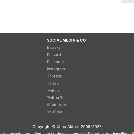
SOCIAL MEDIA & CO.
Bluesky
Discord
Facebook
Instagram
Threads
TikTok
Twitch
Twitter/X
WhatsApp
YouTube
Copyright © Xbox Aktuell 2005-2026
chte vorbehalten, sämtliche Markenzeichen sind Eigentum der jeweiligen B