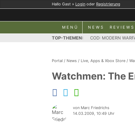
Hallo Gast »
Login
oder
Registrierung
MENÜ
NEWS
REVIEWS
TOP-THEMEN:
COD: MODERN WARF
Portal
/
News
/
Live, Apps & Xbox Store
/
Wa
Watchmen: The End
von Marc Friedrichs
14.03.2009, 10:49 Uhr