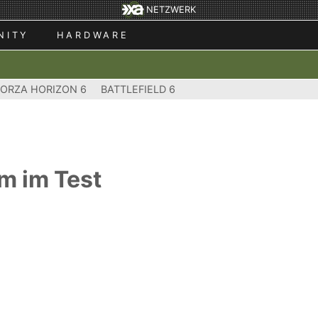
NETZWERK
NITY
HARDWARE
FORZA HORIZON 6
BATTLEFIELD 6
m im Test