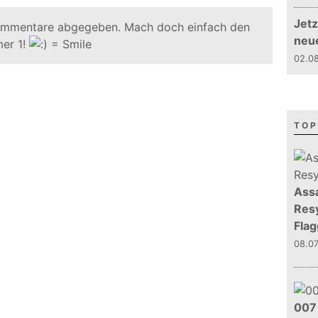
Jetz
ommentare abgegeben. Mach doch einfach den
neu
er 1!
02.08
TOP
Assa
Resy
Flag
08.0
007 