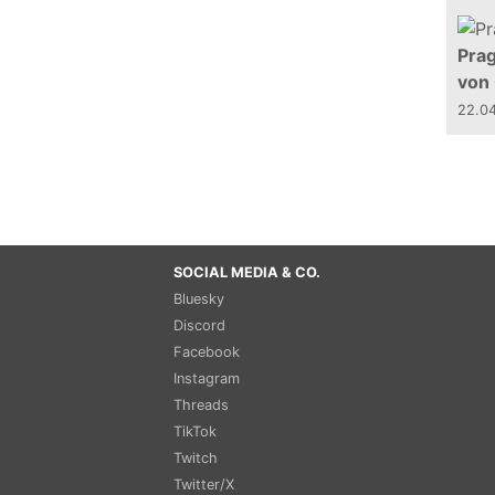
Prag
von
22.0
SOCIAL MEDIA & CO.
Bluesky
Discord
Facebook
Instagram
Threads
TikTok
Twitch
Twitter/X