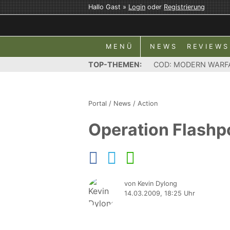
Hallo Gast »
Login
oder
Registrierung
MENÜ
NEWS
REVIEWS
TOP-THEMEN:
COD: MODERN WARF
Portal
/
News
/
Action
Operation Flashp
von Kevin Dylong
14.03.2009, 18:25 Uhr