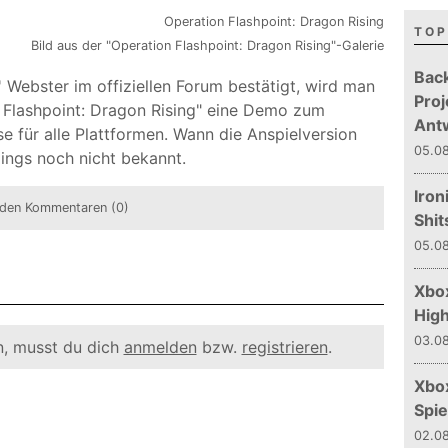
TOP
Bild aus der "Operation Flashpoint: Dragon Rising"-Galerie
Bac
Webster im offiziellen Forum bestätigt, wird man
Proj
n Flashpoint: Dragon Rising" eine Demo zum
Ant
e für alle Plattformen. Wann die Anspielversion
05.08
rdings noch nicht bekannt.
Iron
den Kommentaren (0)
Shit
05.08
Xbox
Hig
03.08
, musst du dich
anmelden
bzw.
registrieren
.
Xbo
Spie
02.08