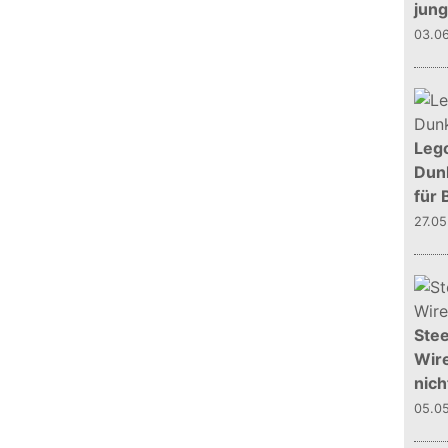
jun
03.0
Leg
Dunk
für 
27.0
Stee
Wire
nich
05.0