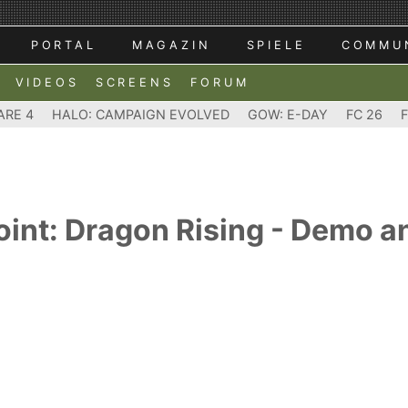
PORTAL
MAGAZIN
SPIELE
COMMU
VIDEOS
SCREENS
FORUM
ARE 4
HALO: CAMPAIGN EVOLVED
GOW: E-DAY
FC 26
oint: Dragon Rising - Demo 