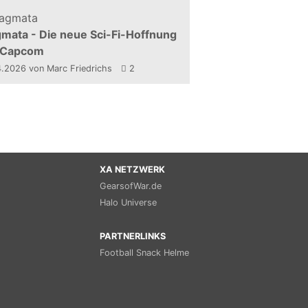
mata - Die neue Sci-Fi-Hoffnung
 Capcom
4.2026
von Marc Friedrichs
2
XA NETZWERK
GearsofWar.de
Halo Universe
PARTNERLINKS
Football Snack Helme