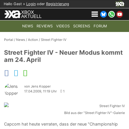
Hallo Gast »
Login
oder
Registrierung
NEWS
REVIEWS
VIDEOS
SCREENS
FORUM
TOP-THEMEN:
COD: MODERN WARFARE 4
HALO: CAMPAI
Portal
/
News
/
Action
/
Street Fighter IV
Street Fighter IV - Neuer Modus kommt
am 24. April
von Jens Kopper
17.04.2009, 11:19 Uhr
1
Bild aus der "Street Fighter IV"-Galerie
Capcom hat heute verraten, dass der neue "Championship