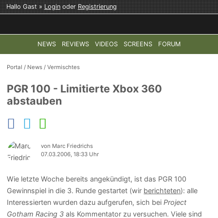
Hallo Gast »
Login
oder
Registrierung
NEWS
REVIEWS
VIDEOS
SCREENS
FORUM
TOP-THEMEN:
COD: MODERN WARFARE 4
HALO: CAMPAI
Portal
/
News
/
Vermischtes
PGR 100 - Limitierte Xbox 360
abstauben
von Marc Friedrichs
07.03.2006, 18:33 Uhr
Wie letzte Woche bereits angekündigt, ist das PGR 100
Gewinnspiel in die 3. Runde gestartet (wir
berichteten
): alle
Interessierten wurden dazu aufgerufen, sich bei
Project
Gotham Racing 3
als Kommentator zu versuchen. Viele sind