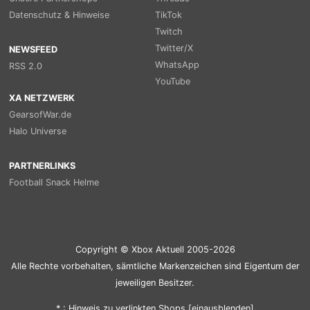
Datenschutz & Hinweise
TikTok
Twitch
Twitter/X
NEWSFEED
WhatsApp
RSS 2.0
YouTube
XA NETZWERK
GearsofWar.de
Halo Universe
PARTNERLINKS
Football Snack Helme
Copyright © Xbox Aktuell 2005-2026
Alle Rechte vorbehalten, sämtliche Markenzeichen sind Eigentum der
jeweiligen Besitzer.
* : Hinweis zu verlinkten Shops [
ein
aus
blenden
]