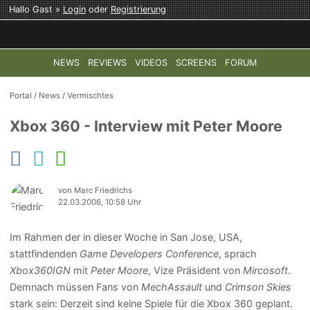
Hallo Gast »
Login
oder
Registrierung
NEWS
REVIEWS
VIDEOS
SCREENS
FORUM
TOP-THEMEN:
COD: MODERN WARFARE 4
HALO: CAMPAI
Portal
/
News
/
Vermischtes
Xbox 360 - Interview mit Peter Moore
von Marc Friedrichs
22.03.2006, 10:58 Uhr
Im Rahmen der in dieser Woche in San Jose, USA,
stattfindenden
Game Developers Conference
, sprach
Xbox360IGN
mit
Peter Moore
, Vize Präsident von
Mircosoft
.
Demnach müssen Fans von
MechAssault
und
Crimson Skies
stark sein: Derzeit sind keine Spiele für die Xbox 360 geplant.