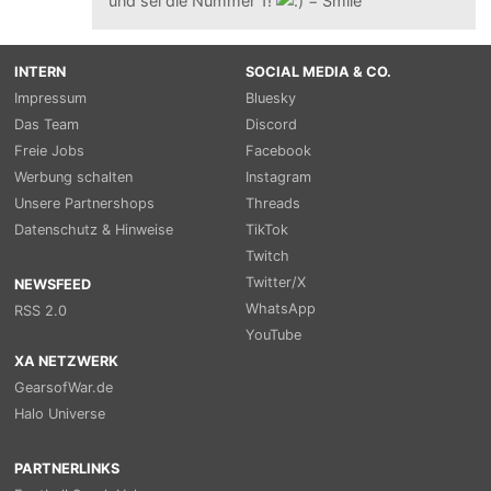
und sei die Nummer 1!
INTERN
SOCIAL MEDIA & CO.
Impressum
Bluesky
Das Team
Discord
Freie Jobs
Facebook
Werbung schalten
Instagram
Unsere Partnershops
Threads
Datenschutz & Hinweise
TikTok
Twitch
Twitter/X
NEWSFEED
WhatsApp
RSS 2.0
YouTube
XA NETZWERK
GearsofWar.de
Halo Universe
PARTNERLINKS