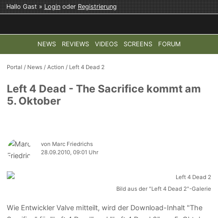
Hallo Gast »
Login
oder
Registrierung
NEWS
REVIEWS
VIDEOS
SCREENS
FORUM
TOP-THEMEN:
COD: MODERN WARFARE 4
HALO: CAMPAI
Portal
/
News
/
Action
/
Left 4 Dead 2
Left 4 Dead - The Sacrifice kommt am
5. Oktober
von Marc Friedrichs
28.09.2010, 09:01 Uhr
Bild aus der "Left 4 Dead 2"-Galerie
Wie Entwickler Valve mitteilt, wird der Download-Inhalt "The