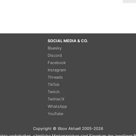
SOCIAL MEDIA & CO.
Bluesky
Discord
Facebook
Instagram
Threads
TikTok
Twitch
Twitter/X
WhatsApp
YouTube
Copyright © Xbox Aktuell 2005-2026
chte vorbehalten, sämtliche Markenzeichen sind Eigentum der jeweiligen B