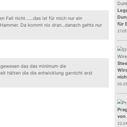
Leg
Dunk
 Fall nicht.......das ist für mich nur ein
für 
r Hammer. Da kommt nix dran...danach gehts nur
27.0
Stee
er gewesen das das minimum die
Wire
lt hätten die die entwicklung garnicht erst
nich
05.0
Prag
von
22.0