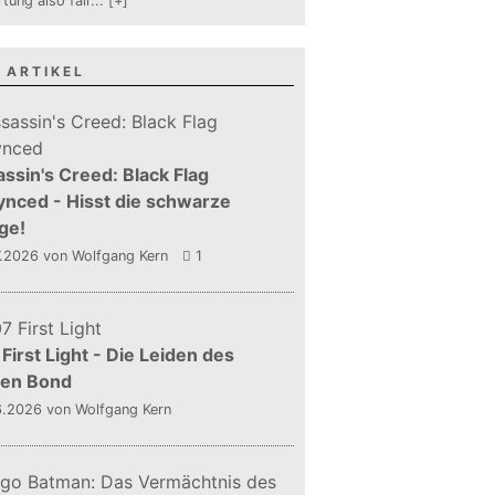
tung also fair
...
[+]
 ARTIKEL
ssin's Creed: Black Flag
nced - Hisst die schwarze
ge!
7.2026
von Wolfgang Kern
1
First Light - Die Leiden des
gen Bond
6.2026
von Wolfgang Kern