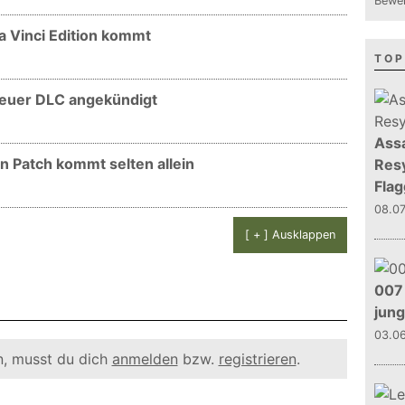
Bewer
a Vinci Edition kommt
TOP
Neuer DLC angekündigt
Assa
n Patch kommt selten allein
Resy
Flag
08.0
[ + ] Ausklappen
007 
jun
03.0
, musst du dich
anmelden
bzw.
registrieren
.