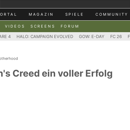
ORTAL
MAGAZIN
SPIELE
COMMUNITY
VIDEOS
SCREENS
FORUM
ARE 4
HALO: CAMPAIGN EVOLVED
GOW: E-DAY
FC 26
rotherhood
's Creed ein voller Erfolg