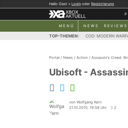
Hallo Gast »
Login
oder
Registrierung
P
MENÜ
NEWS
REVIEWS
TOP-THEMEN:
COD: MODERN WARF
Portal
/
News
/
Action
/
Assassin's Creed: B
Ubisoft - Assassin
von Wolfgang Kern
21.10.2010, 19:58 Uhr
2