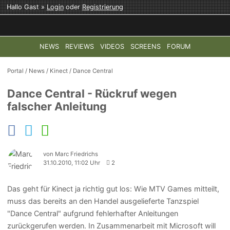
Hallo Gast »
Login
oder
Registrierung
NEWS
REVIEWS
VIDEOS
SCREENS
FORUM
TOP-THEMEN:
COD: MODERN WARFARE 4
HALO: CAMPAI
Portal
/
News
/
Kinect
/
Dance Central
Dance Central - Rückruf wegen
falscher Anleitung
von Marc Friedrichs
31.10.2010, 11:02 Uhr
2
Das geht für Kinect ja richtig gut los: Wie MTV Games mitteilt,
muss das bereits an den Handel ausgelieferte Tanzspiel
"Dance Central" aufgrund fehlerhafter Anleitungen
zurückgerufen werden. In Zusammenarbeit mit Microsoft will