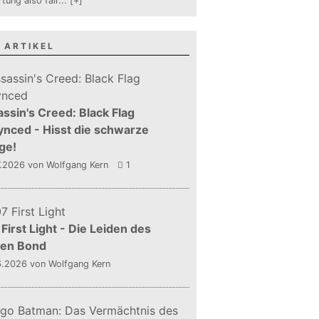
tung also fair
...
[+]
 ARTIKEL
ssin's Creed: Black Flag
nced - Hisst die schwarze
ge!
7.2026
von Wolfgang Kern
1
First Light - Die Leiden des
gen Bond
6.2026
von Wolfgang Kern