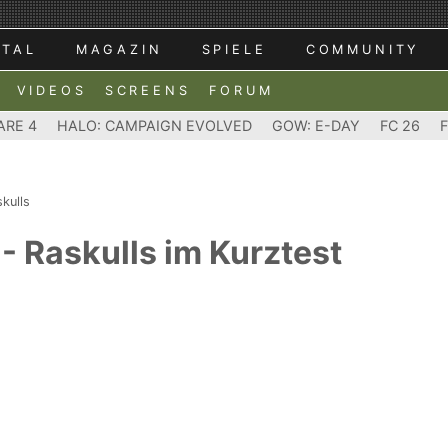
RTAL
MAGAZIN
SPIELE
COMMUNITY
VIDEOS
SCREENS
FORUM
ARE 4
HALO: CAMPAIGN EVOLVED
GOW: E-DAY
FC 26
kulls
- Raskulls im Kurztest