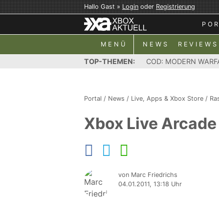
Hallo Gast »
Login
oder
Registrierung
PO
MENÜ
NEWS
REVIEWS
TOP-THEMEN:
COD: MODERN WARF
Portal
/
News
/
Live, Apps & Xbox Store
/
Ras
Xbox Live Arcade 
von Marc Friedrichs
04.01.2011, 13:18 Uhr