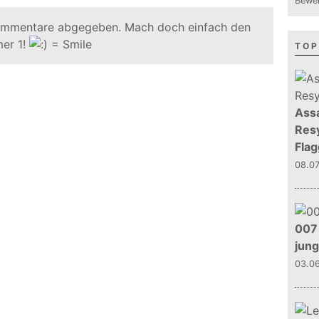
Bewer
ommentare abgegeben. Mach doch einfach den
er 1!
TOP
Assa
Resy
Flag
08.0
007 
jun
03.0