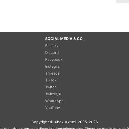
SOCIAL MEDIA & CO.
Bluesky
Discord
Facebook
Instagram
Threads
TikTok
Twitch
Twitter/X
WhatsApp
YouTube
Copyright © Xbox Aktuell 2005-2026
chte vorbehalten, sämtliche Markenzeichen sind Eigentum der jeweiligen B