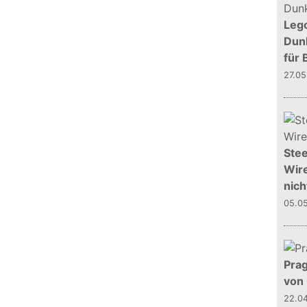
Leg
Dunk
für 
27.0
Stee
Wire
nich
05.0
Prag
von
22.0