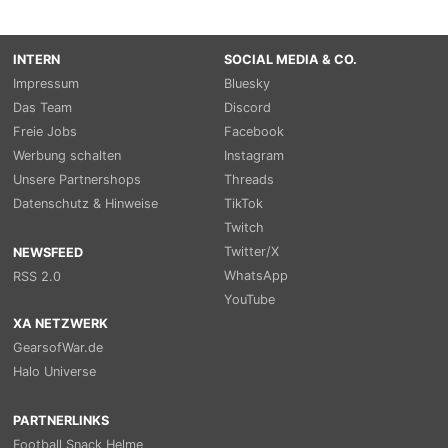
INTERN
SOCIAL MEDIA & CO.
Impressum
Bluesky
Das Team
Discord
Freie Jobs
Facebook
Werbung schalten
Instagram
Unsere Partnershops
Threads
Datenschutz & Hinweise
TikTok
Twitch
Twitter/X
NEWSFEED
WhatsApp
RSS 2.0
YouTube
XA NETZWERK
GearsofWar.de
Halo Universe
PARTNERLINKS
Football Snack Helme