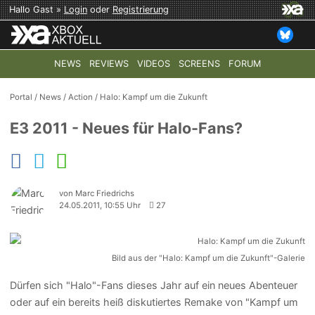
Hallo Gast »
Login
oder
Registrierung
NEWS
REVIEWS
VIDEOS
SCREENS
FORUM
TOP-THEMEN:
COD: MODERN WARFARE 4
HALO: CAMPAI
Portal
/
News
/
Action
/
Halo: Kampf um die Zukunft
E3 2011 - Neues für Halo-Fans?
von Marc Friedrichs
24.05.2011, 10:55 Uhr
27
Bild aus der "Halo: Kampf um die Zukunft"-Galerie
Dürfen sich "Halo"-Fans dieses Jahr auf ein neues Abenteuer
oder auf ein bereits heiß diskutiertes Remake von "Kampf um