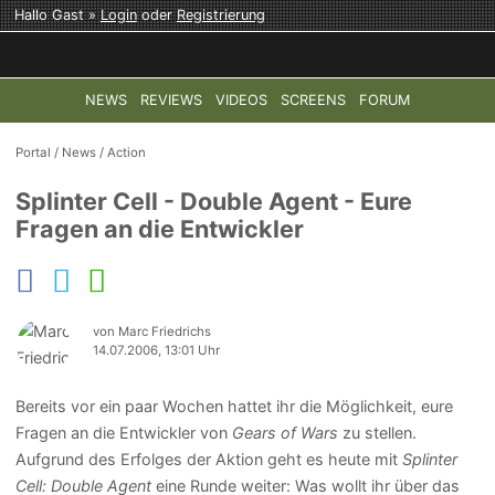
Hallo Gast »
Login
oder
Registrierung
NEWS
REVIEWS
VIDEOS
SCREENS
FORUM
TOP-THEMEN:
COD: MODERN WARFARE 4
HALO: CAMPAI
Portal
/
News
/
Action
Splinter Cell - Double Agent - Eure
Fragen an die Entwickler
von Marc Friedrichs
14.07.2006, 13:01 Uhr
Bereits vor ein paar Wochen hattet ihr die Möglichkeit, eure
Fragen an die Entwickler von
Gears of Wars
zu stellen.
Aufgrund des Erfolges der Aktion geht es heute mit
Splinter
Cell: Double Agent
eine Runde weiter: Was wollt ihr über das