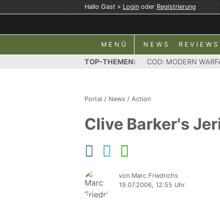
Hallo Gast »
Login
oder
Registrierung
MENÜ
NEWS
REVIEWS
TOP-THEMEN:
COD: MODERN WARF
Portal
/
News
/
Action
Clive Barker's Je
von Marc Friedrichs
19.07.2006, 12:55 Uhr