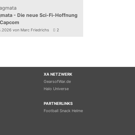
mata - Die neue Sci-Fi-Hoffnung
 Capcom
4.2026
von Marc Friedrichs
2
XA NETZWERK
GearsofWar.de
Halo Universe
PARTNERLINKS
Football Snack Helme