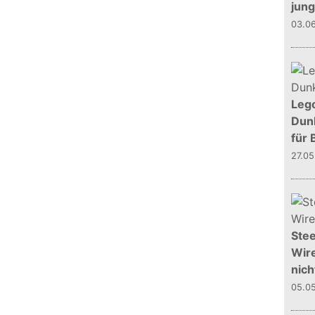
jun
03.0
Leg
Dunk
für 
27.0
Stee
Wire
nich
05.0