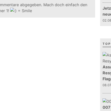
ommentare abgegeben. Mach doch einfach den
Jetz
er 1!
neu
02.08
TOP
Assa
Resy
Flag
08.0
007 