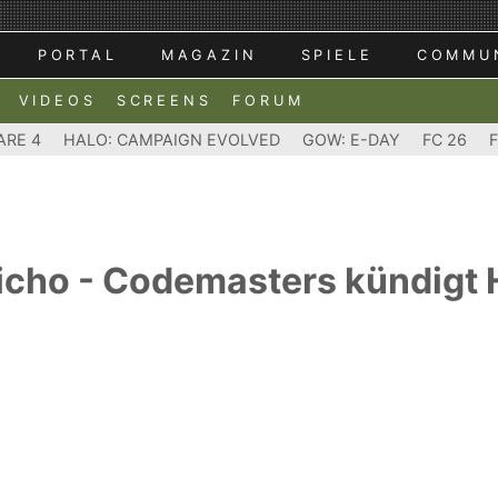
PORTAL
MAGAZIN
SPIELE
COMMU
VIDEOS
SCREENS
FORUM
ARE 4
HALO: CAMPAIGN EVOLVED
GOW: E-DAY
FC 26
richo - Codemasters kündigt 