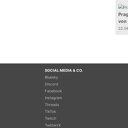
Prag
von
22.0
SOCIAL MEDIA & CO.
Bluesky
Discord
Facebook
Instagram
Threads
TikTok
Twitch
Twitter/X