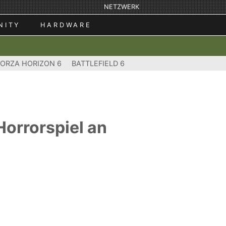
NETZWERK
NITY
HARDWARE
FORZA HORIZON 6
BATTLEFIELD 6
Horrorspiel an