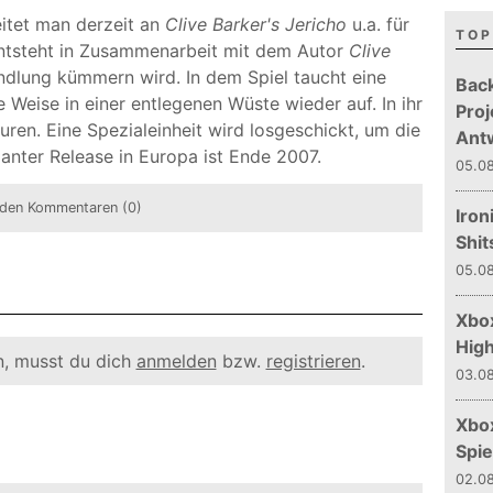
eitet man derzeit an
Clive Barker's Jericho
u.a. für
TOP
entsteht in Zusammenarbeit mit dem Autor
Clive
ndlung kümmern wird. In dem Spiel taucht eine
Bac
Weise in einer entlegenen Wüste wieder auf. In ihr
Proj
uren. Eine Spezialeinheit wird losgeschickt, um die
Ant
anter Release in Europa ist Ende 2007.
05.08
den Kommentaren (0)
Iron
Shit
05.08
Xbox
Hig
, musst du dich
anmelden
bzw.
registrieren
.
03.08
Xbo
Spie
02.08