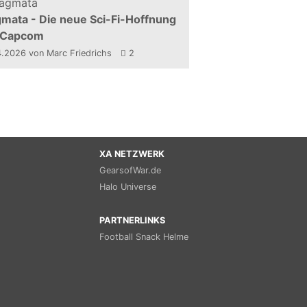
mata - Die neue Sci-Fi-Hoffnung
 Capcom
4.2026
von Marc Friedrichs
2
XA NETZWERK
GearsofWar.de
Halo Universe
PARTNERLINKS
Football Snack Helme