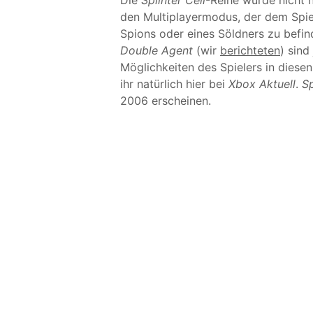
Die
Splinter Cell
-Reihe wurde nicht 
den Multiplayermodus, der dem Spiel
Spions oder eines Söldners zu befi
Double Agent
(wir
berichteten
) sind
Möglichkeiten des Spielers in diesen
ihr natürlich hier bei
Xbox Aktuell
.
Sp
2006 erscheinen.