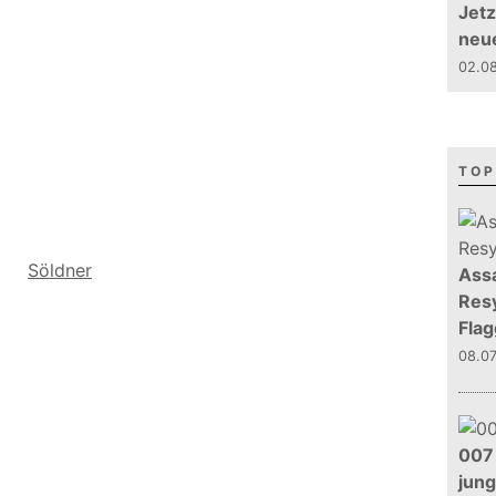
Jetz
neu
02.08
TOP
Söldner
Assa
Resy
Flag
08.0
007 
jun