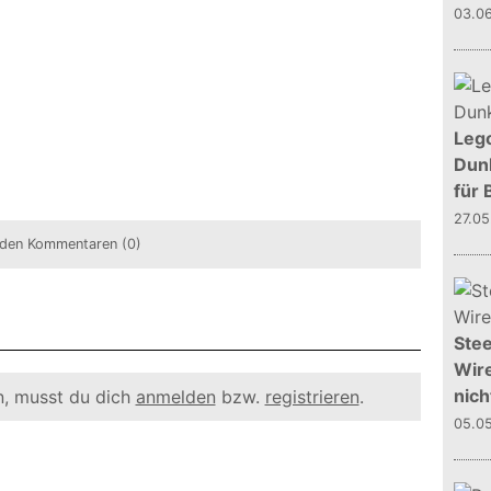
03.0
Leg
Dunk
für 
27.0
den Kommentaren (0)
Stee
Wire
nich
, musst du dich
anmelden
bzw.
registrieren
.
05.0