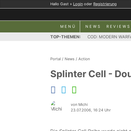
Hallo Gast »
Login
oder
Registrierung
MENÜ
NEWS
REVIEWS
TOP-THEMEN:
COD: MODERN WARF
Portal
/
News
/
Action
Splinter Cell - D
von Michi
23.07.2006, 16:24 Uhr