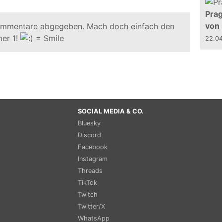
Prag
von
ommentare abgegeben. Mach doch einfach den
er 1!
22.0
SOCIAL MEDIA & CO.
Bluesky
Discord
Facebook
Instagram
Threads
TikTok
Twitch
Twitter/X
WhatsApp