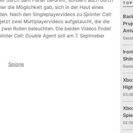
nur durch Sam Fisher berühmt, sondern auch durch
TOP
er die Möglichkeit gab, sich in der Haut eines
nden. Nach den Singleplayervideos zu
Splinter Cell:
Bac
 jetzt zwei Multiplayervideos aufgetaucht, die die
Proj
 zwei Rollen beleuchten. Die beiden Videos findet
Ant
linter Cell: Double Agent
soll am 7. Septmeber
Gest
Iron
Shit
Spione
Gest
Xbox
Hig
03.08
Xbo
Spie
02.08