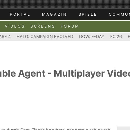
PORTAL
MAGAZIN
SPIELE
COMMU
VIDEOS
SCREENS
FORUM
ARE 4
HALO: CAMPAIGN EVOLVED
GOW: E-DAY
FC 26
ouble Agent - Multiplayer Vide