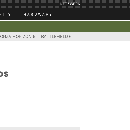
NETZWERK
NITY
HARDWARE
FORZA HORIZON 6
BATTLEFIELD 6
os