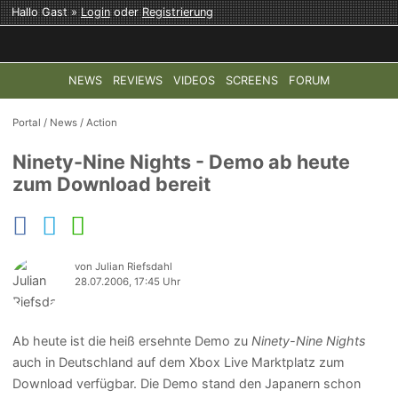
Hallo Gast »
Login
oder
Registrierung
NEWS
REVIEWS
VIDEOS
SCREENS
FORUM
TOP-THEMEN:
COD: MODERN WARFARE 4
HALO: CAMPAI
Portal
/
News
/
Action
Ninety-Nine Nights - Demo ab heute
zum Download bereit
von Julian Riefsdahl
28.07.2006, 17:45 Uhr
Ab heute ist die heiß ersehnte Demo zu
Ninety-Nine Nights
auch in Deutschland auf dem Xbox Live Marktplatz zum
Download verfügbar. Die Demo stand den Japanern schon