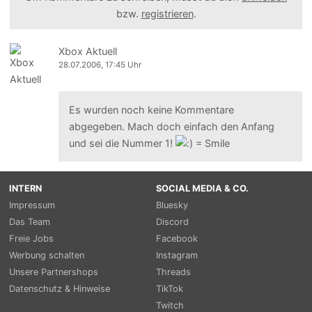
bzw.
registrieren
.
Xbox Aktuell
28.07.2006, 17:45 Uhr
Es wurden noch keine Kommentare
abgegeben. Mach doch einfach den Anfang
und sei die Nummer 1!
INTERN
SOCIAL MEDIA & CO.
Impressum
Bluesky
Das Team
Discord
Freie Jobs
Facebook
Werbung schalten
Instagram
Unsere Partnershops
Threads
Datenschutz & Hinweise
TikTok
Twitch