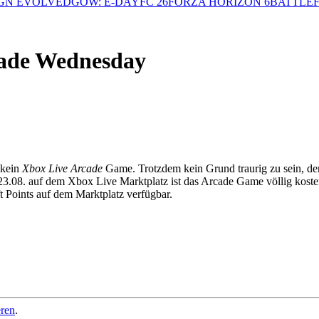
GN EVOLVED
GOW: E-DAY
FC 26
FORZA HORIZON 6
BATTLEF
cade Wednesday
 kein
Xbox Live Arcade
Game. Trotzdem kein Grund traurig zu sein, d
3.08. auf dem Xbox Live Marktplatz ist das Arcade Game völlig koste
ft Points auf dem Marktplatz verfügbar.
eren
.