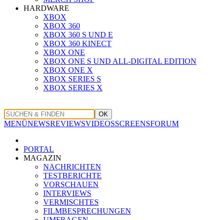
HARDWARE
XBOX
XBOX 360
XBOX 360 S UND E
XBOX 360 KINECT
XBOX ONE
XBOX ONE S UND ALL-DIGITAL EDITION
XBOX ONE X
XBOX SERIES S
XBOX SERIES X
OK
MENÜ
NEWS
REVIEWS
VIDEOS
SCREENS
FORUM
PORTAL
MAGAZIN
NACHRICHTEN
TESTBERICHTE
VORSCHAUEN
INTERVIEWS
VERMISCHTES
FILMBESPRECHUNGEN
UMFRAGEN