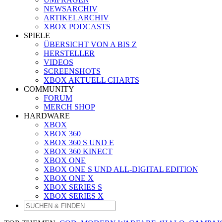
NEWSARCHIV
ARTIKELARCHIV
XBOX PODCASTS
SPIELE
ÜBERSICHT VON A BIS Z
HERSTELLER
VIDEOS
SCREENSHOTS
XBOX AKTUELL CHARTS
COMMUNITY
FORUM
MERCH SHOP
HARDWARE
XBOX
XBOX 360
XBOX 360 S UND E
XBOX 360 KINECT
XBOX ONE
XBOX ONE S UND ALL-DIGITAL EDITION
XBOX ONE X
XBOX SERIES S
XBOX SERIES X