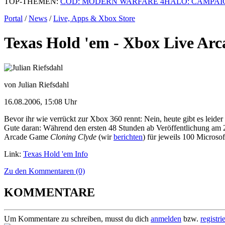
TOP-THEMEN:
COD: MODERN WARFARE 4
HALO: CAMPAI
Portal
/
News
/
Live, Apps & Xbox Store
Texas Hold 'em - Xbox Live Ar
von Julian Riefsdahl
16.08.2006, 15:08 Uhr
Bevor ihr wie verrückt zur Xbox 360 rennt: Nein, heute gibt es leider
Gute daran: Während den ersten 48 Stunden ab Veröffentlichung am 2
Arcade Game
Cloning Clyde
(wir
berichten
) für jeweils 100 Microso
Link:
Texas Hold 'em Info
Zu den Kommentaren (0)
KOMMENTARE
Um Kommentare zu schreiben, musst du dich
anmelden
bzw.
registri